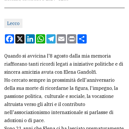
CONTATTI
La
redazione
Lecco
Scrivici
Facebook
X
LinkedIn
WhatsApp
Telegram
Email
Print
Condividi
Per
la
Quando si avvicina l'8 agosto dalla mia memoria
tua
riaffiorano tanti ricordi legati a iniziative politiche e di
pubblicità
sincera amicizia avuta con Elena Gandolfi.
Ho cercato sempre in prossimità dell'anniversario
della sua morte di ricordarne la figura, l'impegno, la
CERCA
passione politica, culturale e sociale, la vocazione
Cerca
altruista verso gli altri e il contributo
per
nell'associazionismo internazionale si parlasse di
comune
adozioni o di pace.
Ricerca
Sono 21 anni che Elena ci ha lasciato prematuramente,