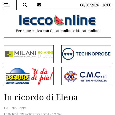
06/08/2026 - 16:00
MENU
Versione estiva con Casateonline e Merateonline
Editoriale
e
commenti
Contenuti
del
sito
Appuntamenti
In ricordo di Elena
Meteo
INTERVENTO
LUNEDÌ, 05 AGOSTO 2024 - 12:36