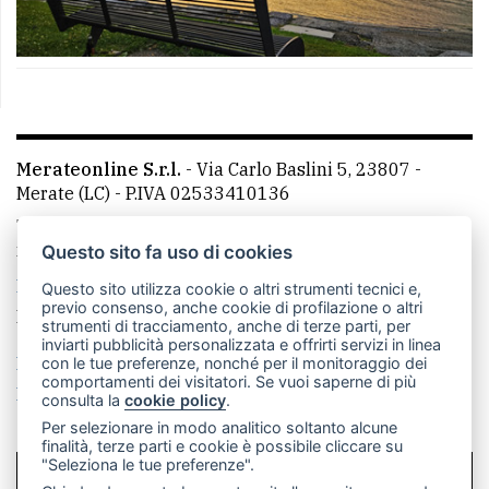
Merateonline S.r.l.
-
Via Carlo Baslini 5, 23807 -
Merate (LC)
- P.IVA 02533410136
Telefono:
039 9902881
- Whatsapp: 351 3481257 - E-
mail: redazione@leccoonline.com
Questo sito fa uso di cookies
La redazione
MerateOnline
CasateOnline
RSS
Questo sito utilizza cookie o altri strumenti tecnici e,
previo consenso, anche cookie di profilazione o altri
Made by
VIP
strumenti di tracciamento, anche di terze parti, per
inviarti pubblicità personalizzata e offrirti servizi in linea
Privacy policy
Cookie policy
con le tue preferenze, nonché per il monitoraggio dei
comportamenti dei visitatori. Se vuoi saperne di più
Rivedi le tue scelte sui cookie
consulta la
cookie policy
.
Per selezionare in modo analitico soltanto alcune
finalità, terze parti e cookie è possibile cliccare su
"Seleziona le tue preferenze".
SCRIVICI