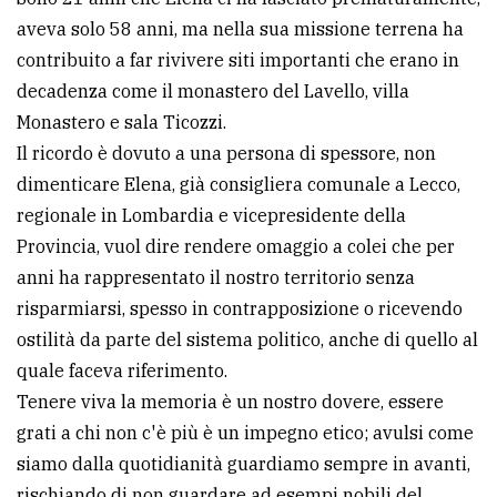
avanzata
aveva solo 58 anni, ma nella sua missione terrena ha
contribuito a far rivivere siti importanti che erano in
decadenza come il monastero del Lavello, villa
LE
Monastero e sala Ticozzi.
ALTRE
TESTATE
Il ricordo è dovuto a una persona di spessore, non
dimenticare Elena, già consigliera comunale a Lecco,
regionale in Lombardia e vicepresidente della
Provincia, vuol dire rendere omaggio a colei che per
anni ha rappresentato il nostro territorio senza
risparmiarsi, spesso in contrapposizione o ricevendo
PRIVACY
ostilità da parte del sistema politico, anche di quello al
quale faceva riferimento.
Privacy
Tenere viva la memoria è un nostro dovere, essere
policy
grati a chi non c'è più è un impegno etico; avulsi come
Cookie
siamo dalla quotidianità guardiamo sempre in avanti,
policy
rischiando di non guardare ad esempi nobili del