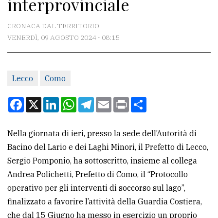
interprovinciale
CONTATTI
La
CRONACA DAL TERRITORIO
redazione
VENERDÌ, 09 AGOSTO 2024 - 08:15
Scrivici
Per
Lecco
Como
la
Facebook
X
LinkedIn
WhatsApp
Telegram
Email
Print
Condividi
tua
pubblicità
Nella giornata di ieri, presso la sede dell’Autorità di
Bacino del Lario e dei Laghi Minori, il Prefetto di Lecco,
CERCA
Sergio Pomponio, ha sottoscritto, insieme al collega
Cerca
Andrea Polichetti, Prefetto di Como, il “Protocollo
per
operativo per gli interventi di soccorso sul lago”,
comune
finalizzato a favorire l’attività della Guardia Costiera,
che dal 15 Giugno ha messo in esercizio un proprio
Ricerca