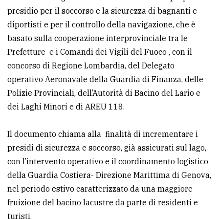
presidio per il soccorso e la sicurezza di bagnanti e
avanzata
diportisti e per il controllo della navigazione, che è
basato sulla cooperazione interprovinciale tra le
LE
Prefetture e i Comandi dei Vigili del Fuoco , con il
ALTRE
TESTATE
concorso di Regione Lombardia, del Delegato
operativo Aeronavale della Guardia di Finanza, delle
Polizie Provinciali, dell’Autorità di Bacino del Lario e
dei Laghi Minori e di AREU 118.
Il documento chiama alla finalità di incrementare i
PRIVACY
presidi di sicurezza e soccorso, già assicurati sul lago,
con l’intervento operativo e il coordinamento logistico
Privacy
della Guardia Costiera- Direzione Marittima di Genova,
policy
nel periodo estivo caratterizzato da una maggiore
Cookie
fruizione del bacino lacustre da parte di residenti e
policy
turisti.