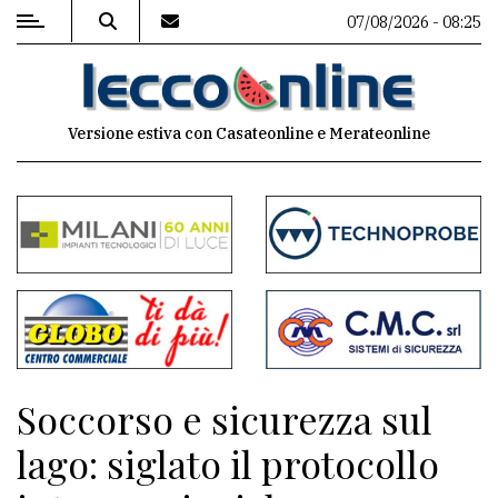
07/08/2026 - 08:25
MENU
Versione estiva con Casateonline e Merateonline
Editoriale
e
commenti
Contenuti
del
sito
Appuntamenti
Soccorso e sicurezza sul
Meteo
lago: siglato il protocollo