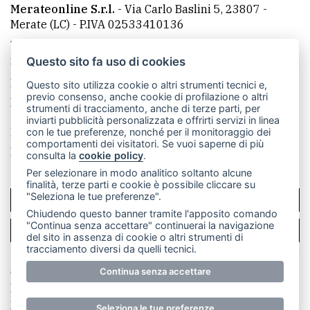
Merateonline S.r.l.
-
Via Carlo Baslini 5, 23807 -
Merate (LC)
- P.IVA 02533410136
Telefono:
039 9902881
- Whatsapp: 351 3481257 - E-
mail: redazione@leccoonline.com
Questo sito fa uso di cookies
La redazione
MerateOnline
CasateOnline
RSS
Questo sito utilizza cookie o altri strumenti tecnici e,
previo consenso, anche cookie di profilazione o altri
Made by
VIP
strumenti di tracciamento, anche di terze parti, per
inviarti pubblicità personalizzata e offrirti servizi in linea
Privacy policy
Cookie policy
con le tue preferenze, nonché per il monitoraggio dei
comportamenti dei visitatori. Se vuoi saperne di più
Rivedi le tue scelte sui cookie
consulta la
cookie policy
.
Per selezionare in modo analitico soltanto alcune
finalità, terze parti e cookie è possibile cliccare su
"Seleziona le tue preferenze".
SCRIVICI
Chiudendo questo banner tramite l'apposito comando
"Continua senza accettare" continuerai la navigazione
PER LA TUA PUBBLICITÀ
del sito in assenza di cookie o altri strumenti di
tracciamento diversi da quelli tecnici.
© Copyright Merateonline S.r.l. - Tutti i diritti riservati.
Continua senza accettare
E' proibita la riproduzione e pubblicazione anche
parziale di testi, articoli e immagini senza la
Seleziona le tue preferenze