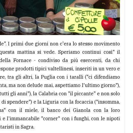
le". I primi due giorni non c'era lo stesso movimento
 questa mattina si vede. Speriamo continui così" il
lla Fornace - condiviso da più esercenti, da chi
pone prodotti tipici valtellinesi, inseriti in un vero e
e, tra gli altri, la Puglia con i taralli ("ci difendiamo
enta, ma non delude mai, aspettiamo l'ultimo giorno"),
 tutti gli anni"), la Calabria con "il piccante" e non solo
di spendere") e la Liguria con la focaccia ("insomma,
sa" con il miele, il banco dei Gianola con la loro
 e l'immancabile "corner" con i funghi, con le nipoti
taristi in Sagra.