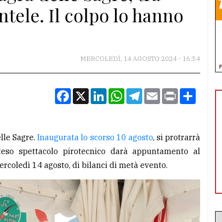
tele. Il colpo lo hanno
MERCOLEDÌ, 14 AGOSTO 2024 - 16:54
Facebook
X
LinkedIn
WhatsApp
Telegram
Email
Print
Condiv
elle Sagre.
Inaugurata lo scorso 10 agosto
, si protrarrà
eso spettacolo pirotecnico darà appuntamento al
coledì 14 agosto, di bilanci di metà evento.