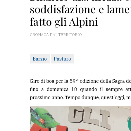
soddisfazione e lamen
redazione
fatto gli Alpini
Scrivici
Per
CRONACA DAL TERRITORIO
la
tua
pubblicità
Barzio
Pasturo
CERCA
Giro di boa per la 59^ edizione della Sagra d
Cerca
fino a domenica 18 quando il sempre att
per
prossimo anno. Tempo dunque, quest'oggi, mer
comune
Ricerca
avanzata