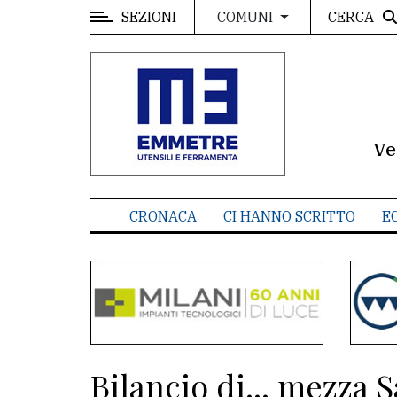
SEZIONI
CERCA
COMUNI
MENU
Editoriale
e
commenti
Ve
Contenuti
del
CRONACA
CI HANNO SCRITTO
E
sito
Appuntamenti
Meteo
CONTATTI
Bilancio di... mezza S
La