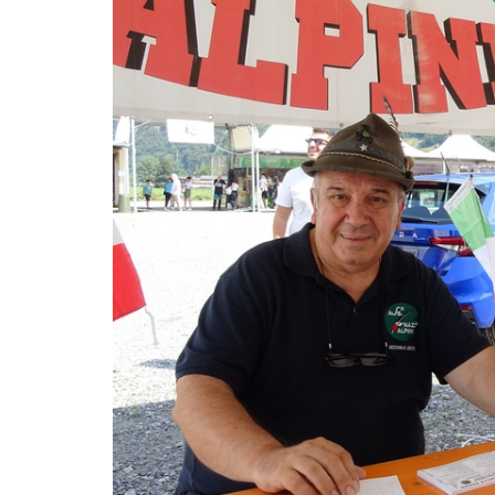
LE
ALTRE
TESTATE
PRIVACY
Privacy
policy
Cookie
policy