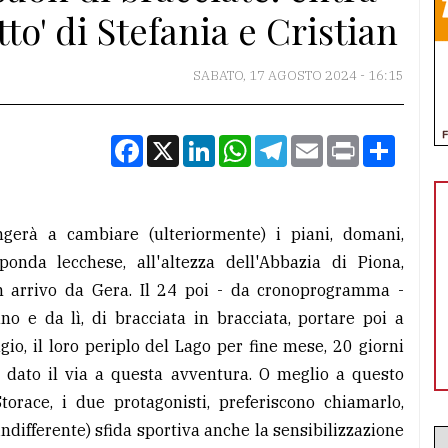
tto' di Stefania e Cristian
SABATO, 17 AGOSTO 2024 - 16:15
Facebook
X
LinkedIn
WhatsApp
Telegram
Email
Print
Condiv
gerà a cambiare (ulteriormente) i piani, domani,
nda lecchese, all'altezza dell'Abbazia di Piona,
, in arrivo da Gera. Il 24 poi - da cronoprogramma -
 e da lì, di bracciata in bracciata, portare poi a
io, il loro periplo del Lago per fine mese, 20 giorni
a dato il via a questa avventura. O meglio a questo
torace, i due protagonisti, preferiscono chiamarlo,
indifferente) sfida sportiva anche la sensibilizzazione