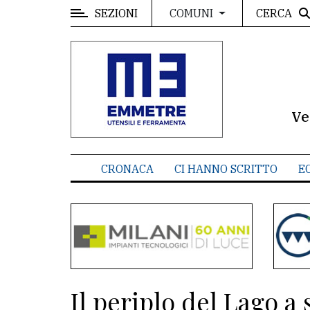
SEZIONI
CERCA
COMUNI
MENU
Editoriale
e
commenti
Ve
Contenuti
del
CRONACA
CI HANNO SCRITTO
E
sito
Appuntamenti
Meteo
CONTATTI
Il periplo del Lago a 
La