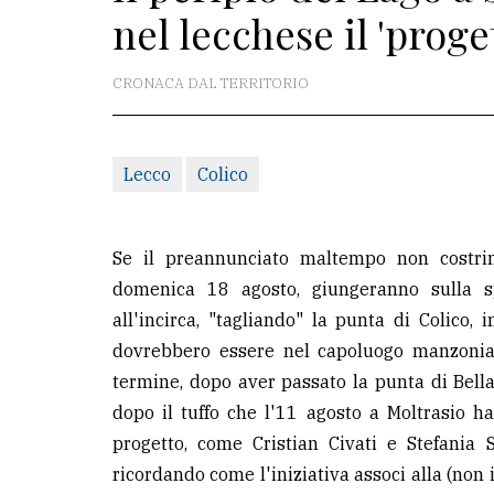
nel lecchese il 'proge
redazione
Scrivici
CRONACA DAL TERRITORIO
Per
la
Lecco
Colico
tua
pubblicità
Se il preannunciato maltempo non costrin
CERCA
domenica 18 agosto, giungeranno sulla spo
all'incirca, "tagliando" la punta di Colico
Cerca
dovrebbero essere nel capoluogo manzoniano
per
termine, dopo aver passato la punta di Bellag
comune
dopo il tuffo che l'11 agosto a Moltrasio h
Ricerca
progetto, come Cristian Civati e Stefania S
avanzata
ricordando come l'iniziativa associ alla (non 