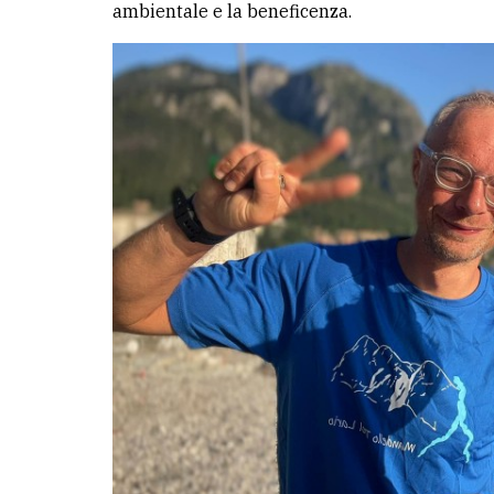
ambientale e la beneficenza.
LE
ALTRE
TESTATE
PRIVACY
Privacy
policy
Cookie
policy