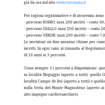
già da ora sul sito
www.runvinata.it
LE
ALTRE
Per ragioni organizzative e di sicurezza, sono p
TESTATE
- percorso ROSSO: max 200 iscritti – costo 30
- percorso GIALLO: max 250 iscritti – costo 2
- percorso VERDE: max 200 iscritti – costo 7,
Le iscrizioni on-line saranno chiuse per ci
iscritti. In ogni caso, si rimanda al Regolame
di 16 anni ai 3 percorsi.
PRIVACY
Privacy
Come sempre 3 i percorsi a disposizione: qu
policy
in località Neguggio (aperto a tutti), quell
località Campo de Boi (aperto a tutti) e que
Cookie
sulla Vetta del Monte Magnodeno (aperto ai
policy
alto impegno cardiovascolare).