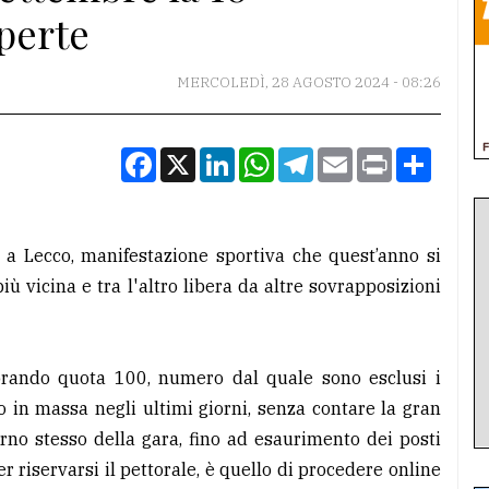
aperte
MERCOLEDÌ, 28 AGOSTO 2024 - 08:26
Facebook
X
LinkedIn
WhatsApp
Telegram
Email
Print
Condiv
 a Lecco, manifestazione sportiva che quest’anno si
ù vicina e tra l'altro libera da altre sovrapposizioni
fiorando quota 100, numero dal quale sono esclusi i
 in massa negli ultimi giorni, senza contare la gran
iorno stesso della gara, fino ad esaurimento dei posti
per riservarsi il pettorale, è quello di procedere online