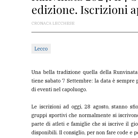
edizione. Iscrizioni 
redazione
Scrivici
CRONACA LECCHESE
Per
la
Lecco
tua
pubblicità
Una bella tradizione quella della Runvinata
CERCA
tiene sabato 7 Settembre: la data è sempre pi
di eventi nel capoluogo.
Cerca
per
Le iscrizioni ad oggi, 28 agosto, stanno s
comune
gruppi sportivi che normalmente si iscrivono
Ricerca
parte di atleti e famiglie che si iscrive il g
avanzata
disponibili. Il consiglio, per non fare code e 