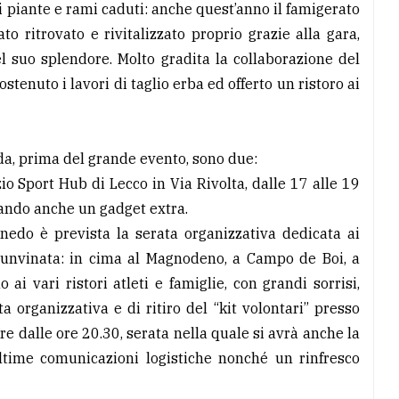
i piante e rami caduti: anche quest’anno il famigerato
to ritrovato e rivitalizzato proprio grazie alla gara,
l suo splendore. Molto gradita la collaborazione del
tenuto i lavori di taglio erba ed offerto un ristoro ai
da, prima del grande evento, sono due:
io Sport Hub di Lecco in Via Rivolta, dalle 17 alle 19
tirando anche un gadget extra.
nedo è prevista la serata organizzativa dedicata ai
Runvinata: in cima al Magnodeno, a Campo de Boi, a
ai vari ristori atleti e famiglie, con grandi sorrisi,
a organizzativa e di ritiro del “kit volontari” presso
e dalle ore 20.30, serata nella quale si avrà anche la
ultime comunicazioni logistiche nonché un rinfresco