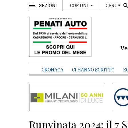
SEZIONI
CERCA
COMUNI
MENU
Editoriale
e
commenti
Ve
Contenuti
del
CRONACA
CI HANNO SCRITTO
E
sito
Appuntamenti
Meteo
CONTATTI
Runvinata 2024: il 7 
La