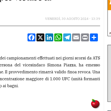
VENERDÌ, 30 AGOSTO 2024 - 13:39
Facebook
X
LinkedIn
WhatsApp
Telegram
Email
Print
Condiv
ti dei campionamenti effettuati nei giorni scorsi da ATS
persona del vicesindaco Simona Piazza, ha emesso
ne. Il provvedimento rimarrà valido finoa revoca. Una
concentrazione maggiore di 1.000 UFC (unità formanti
p ai bagni.