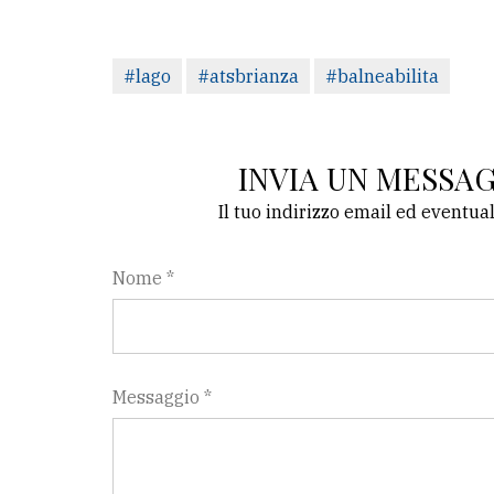
LE
ALTRE
#lago
#atsbrianza
#balneabilita
TESTATE
INVIA UN MESSA
Il tuo indirizzo email ed eventua
PRIVACY
Nome *
Privacy
policy
Cookie
Messaggio *
policy