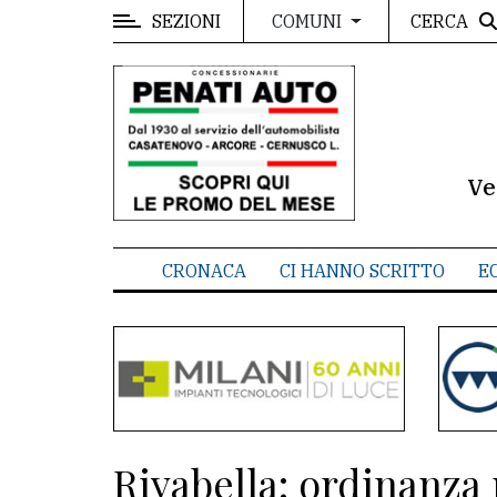
SEZIONI
CERCA
COMUNI
MENU
Editoriale
e
commenti
Ve
Contenuti
del
CRONACA
CI HANNO SCRITTO
E
sito
Appuntamenti
Meteo
CONTATTI
Rivabella: ordinanza 
La