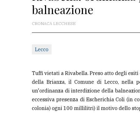
balneazione
redazione
Scrivici
CRONACA LECCHESE
Per
la
Lecco
tua
pubblicità
Tuffi vietati a Rivabella. Preso atto degli esi
CERCA
della Brianza, il Comune di Lecco, nella 
un'ordinanza di interdizione della balneazio
Cerca
eccessiva presenza di Escherichia Coli (in 
per
colonia) ogni 100 millilitri) il motivo dello sto
comune
Ricerca
avanzata