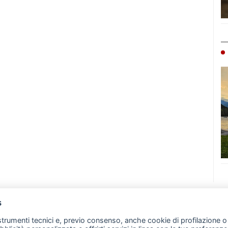
s
07 - Merate (LC)
- P.IVA 02533410136
 strumenti tecnici e, previo consenso, anche cookie di profilazione o 
257 - E-mail: redazione@leccoonline.com