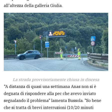
all'altezza della galleria Giulia.
avanzata
LE
ALTRE
TESTATE
PRIVACY
La strada provvisoriamente chiusa in discesa
Privacy
"A distanza di quasi una settimana Anas non si è
policy
degnata di rispondere alla pec che avevo inviato
segnalando il problema" lamenta Bussola. "So bene
Cookie
che si tratta di brevi interruzioni (10/20 minuti
policy