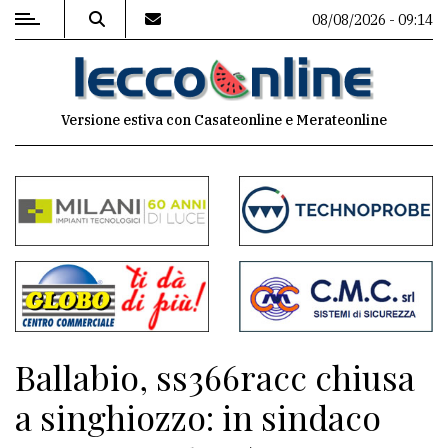
08/08/2026 - 09:14
MENU
Versione estiva con Casateonline e Merateonline
Editoriale
e
commenti
Contenuti
del
sito
Appuntamenti
Ballabio, ss366racc chiusa
Meteo
a singhiozzo: in sindaco