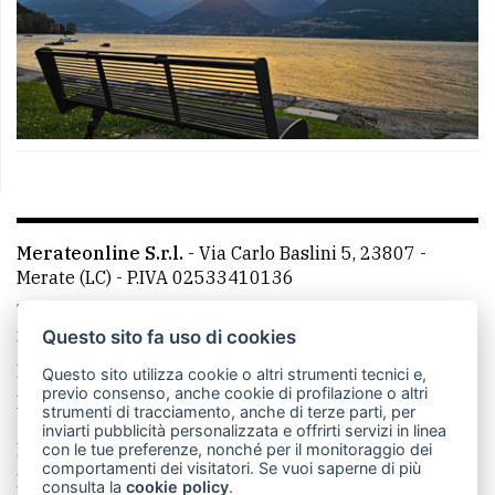
Merateonline S.r.l.
-
Via Carlo Baslini 5, 23807 -
Merate (LC)
- P.IVA 02533410136
Telefono:
039 9902881
- Whatsapp: 351 3481257 - E-
mail: redazione@leccoonline.com
Questo sito fa uso di cookies
La redazione
MerateOnline
CasateOnline
RSS
Questo sito utilizza cookie o altri strumenti tecnici e,
previo consenso, anche cookie di profilazione o altri
Made by
VIP
strumenti di tracciamento, anche di terze parti, per
inviarti pubblicità personalizzata e offrirti servizi in linea
Privacy policy
Cookie policy
con le tue preferenze, nonché per il monitoraggio dei
comportamenti dei visitatori. Se vuoi saperne di più
Rivedi le tue scelte sui cookie
consulta la
cookie policy
.