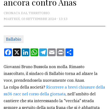
ancora contro Anas
CONTATTI
La
CRONACA DAL TERRITORIO
redazione
MARTEDÌ, 03 SETTEMBRE 2024 - 13:13
Scrivici
Per
Ballabio
la
Facebook
X
LinkedIn
WhatsApp
Telegram
Email
Print
Condividi
tua
pubblicità
Giovanni Bruno Bussola non molla. Rimasto
inascoltato, il sindaco di Ballabio torna ad alzare la
CERCA
voce, prendendosela nuovamente con Anas.
Cerca
La colpa della società?
Ricorrere a brevi chiusure della
per
ss36 racc nel corso della giornata
, nell'ambito del
comune
cantiere che sta interessando la "vecchia" strada
sempre a seguito della nota frana che si è abbattuta
Ricerca