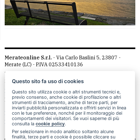
Merateonline S.r.l.
-
Via Carlo Baslini 5, 23807 -
Merate (LC)
- P.IVA 02533410136
Telefono:
039 9902881
- Whatsapp: 351 3481257 - E-
mail: redazione@leccoonline.com
Questo sito fa uso di cookies
La redazione
MerateOnline
CasateOnline
RSS
Questo sito utilizza cookie o altri strumenti tecnici e,
previo consenso, anche cookie di profilazione o altri
Made by
VIP
strumenti di tracciamento, anche di terze parti, per
inviarti pubblicità personalizzata e offrirti servizi in linea
Privacy policy
Cookie policy
con le tue preferenze, nonché per il monitoraggio dei
comportamenti dei visitatori. Se vuoi saperne di più
Rivedi le tue scelte sui cookie
consulta la
cookie policy
.
Per selezionare in modo analitico soltanto alcune
finalità, terze parti e cookie è possibile cliccare su