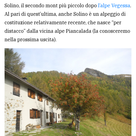
Solino, il secondo mont più piccolo dopo
l’alpe Vegessa
.
avanzata
Al pari di quest’ultima, anche Solino è un alpeggio di
costituzione relativamente recente, che nasce “per
LE
distacco” dalla vicina alpe Piancalada (la conosceremo
ALTRE
nella prossima uscita).
TESTATE
PRIVACY
Privacy
policy
Cookie
policy