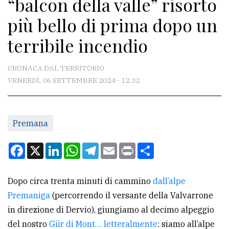
“balcon della valle” risorto
CONTATTI
più bello di prima dopo un
La
terribile incendio
redazione
Scrivici
CRONACA DAL TERRITORIO
Per
VENERDÌ, 06 SETTEMBRE 2024 - 12:32
la
tua
pubblicità
Premana
Facebook
X
LinkedIn
WhatsApp
Telegram
Email
Print
Condividi
CERCA
Cerca
Dopo circa trenta minuti di cammino
dall’alpe
per
Premaniga
(percorrendo il versante della Valvarrone
comune
in direzione di Dervio), giungiamo al decimo alpeggio
del nostro
Giir di Mont… letteralmente
: siamo all’alpe
Ricerca