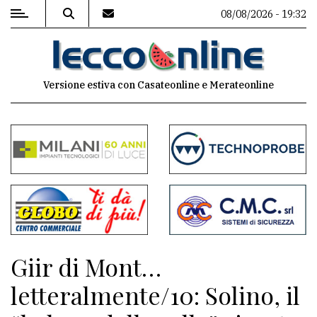
08/08/2026 - 19:32
MENU
Versione estiva con Casateonline e Merateonline
Editoriale
e
commenti
Contenuti
del
sito
Appuntamenti
Giir di Mont…
Meteo
letteralmente/10: Solino, il