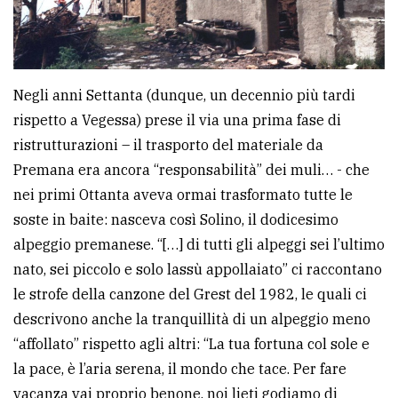
Negli anni Settanta (dunque, un decennio più tardi
rispetto a Vegessa) prese il via una prima fase di
ristrutturazioni – il trasporto del materiale da
Premana era ancora “responsabilità” dei muli… - che
nei primi Ottanta aveva ormai trasformato tutte le
soste in baite: nasceva così Solino, il dodicesimo
alpeggio premanese. “[…] di tutti gli alpeggi sei l’ultimo
nato, sei piccolo e solo lassù appollaiato” ci raccontano
le strofe della canzone del Grest del 1982, le quali ci
descrivono anche la tranquillità di un alpeggio meno
“affollato” rispetto agli altri: “La tua fortuna col sole e
la pace, è l’aria serena, il mondo che tace. Per fare
vacanza vai proprio benone, noi lieti godiamo di