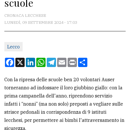
scuole
CONTATTI
La
CRONACA LECCHESE
redazione
LUNEDÌ, 09 SETTEMBRE 2024 - 17:03
Scrivici
Per
Lecco
la
Facebook
X
LinkedIn
WhatsApp
Telegram
Email
Print
Condividi
tua
pubblicità
Con la ripresa delle scuole ben 20 volontari Auser
torneranno ad indossare il loro giubbino giallo: con la
CERCA
prima campanella dell'anno, riprendono servizio
Cerca
infatti i “nonni” (ma non solo) preposti a vegliare sulle
per
strisce pedonali in corrispondenza di 9 istituti
comune
lecchesi, per permettere ai bimbi l'attraversamento in
sicurezza.
Ricerca