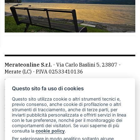
Merateonline S.r.l.
-
Via Carlo Baslini 5, 23807 -
Merate (LC)
- P.IVA 02533410136
Telefono:
039 9902881
- Whatsapp: 351 3481257 - E-
mail: redazione@leccoonline.com
Questo sito fa uso di cookies
La redazione
MerateOnline
CasateOnline
RSS
Questo sito utilizza cookie o altri strumenti tecnici e,
previo consenso, anche cookie di profilazione o altri
Made by
VIP
strumenti di tracciamento, anche di terze parti, per
inviarti pubblicità personalizzata e offrirti servizi in linea
Privacy policy
Cookie policy
con le tue preferenze, nonché per il monitoraggio dei
comportamenti dei visitatori. Se vuoi saperne di più
Rivedi le tue scelte sui cookie
consulta la
cookie policy
.
Per selezionare in modo analitico soltanto alcune