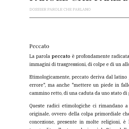
redazione
DOSSIER PAROLE CHE PARLANO
Scrivici
Per
la
Peccato
tua
pubblicità
La parola
peccato
è profondamente radicata 
immagini di trasgressioni, di colpe e di un a
CERCA
Etimologicamente, peccato deriva dal latino
errore", ma anche "mettere un piede in fal
Cerca
cammino retto, di una caduta da uno stato di 
per
comune
Queste radici etimologiche ci rimandano a 
Ricerca
originale, ovvero della colpa primordiale ch
avanzata
concezione, presente in molte religioni, è