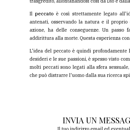
trasgredito, allontanandosi così da Dio e dalla
LE
Il
peccato
è così strettamente legato all'i
ALTRE
antenati, osservando la natura e il proprio
TESTATE
azione, ha delle conseguenze. Un passo fa
addirittura alla morte. Questa esperienza con
L'idea del peccato è quindi profondamente leg
desideri e le sue passioni, è spesso visto com
molti peccati sono legati alla sfera sessuale, 
PRIVACY
che può distrarre l'uomo dalla sua ricerca spi
Privacy
policy
Cookie
policy
INVIA UN MESSA
Il tuo indirizzo email ed eventua