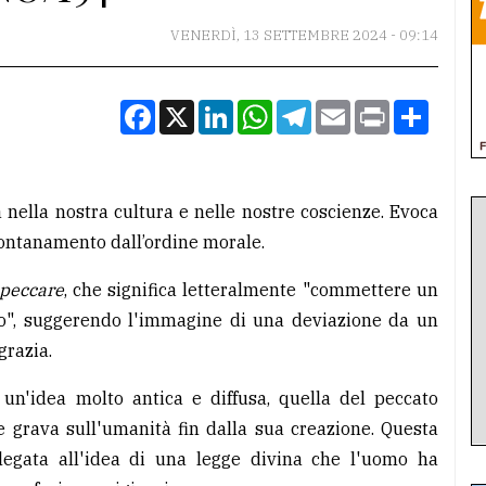
VENERDÌ, 13 SETTEMBRE 2024 - 09:14
Facebook
X
LinkedIn
WhatsApp
Telegram
Email
Print
Condiv
nella nostra cultura e nelle nostre coscienze. Evoca
llontanamento dall’ordine morale.
peccare
, che significa letteralmente "commettere un
lo", suggerendo l'immagine di una deviazione da un
grazia.
un'idea molto antica e diffusa, quella del peccato
e grava sull'umanità fin dalla sua creazione. Questa
 legata all'idea di una legge divina che l'uomo ha