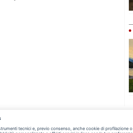
s
07 - Merate (LC)
- P.IVA 02533410136
 strumenti tecnici e, previo consenso, anche cookie di profilazione o 
257 - E-mail: redazione@leccoonline.com