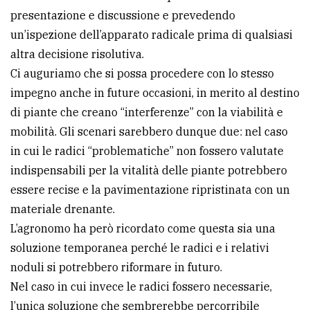
presentazione e discussione e prevedendo
avanzata
un’ispezione dell’apparato radicale prima di qualsiasi
altra decisione risolutiva.
LE
Ci auguriamo che si possa procedere con lo stesso
ALTRE
TESTATE
impegno anche in future occasioni, in merito al destino
di piante che creano “interferenze” con la viabilità e
mobilità. Gli scenari sarebbero dunque due: nel caso
in cui le radici “problematiche” non fossero valutate
indispensabili per la vitalità delle piante potrebbero
essere recise e la pavimentazione ripristinata con un
PRIVACY
materiale drenante.
L’agronomo ha però ricordato come questa sia una
Privacy
soluzione temporanea perché le radici e i relativi
policy
noduli si potrebbero riformare in futuro.
Cookie
Nel caso in cui invece le radici fossero necessarie,
policy
l’unica soluzione che sembrerebbe percorribile