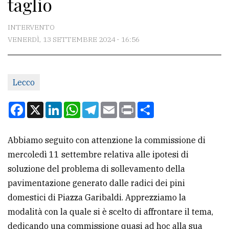
taglio
CONTATTI
La
INTERVENTO
redazione
VENERDÌ, 13 SETTEMBRE 2024 - 16:56
Scrivici
Per
Lecco
la
Facebook
X
LinkedIn
WhatsApp
Telegram
Email
Print
Condividi
tua
pubblicità
Abbiamo seguito con attenzione la commissione di
mercoledì 11 settembre relativa alle ipotesi di
CERCA
soluzione del problema di sollevamento della
Cerca
pavimentazione generato dalle radici dei pini
per
domestici di Piazza Garibaldi. Apprezziamo la
comune
modalità con la quale si è scelto di affrontare il tema,
dedicando una commissione quasi ad hoc alla sua
Ricerca