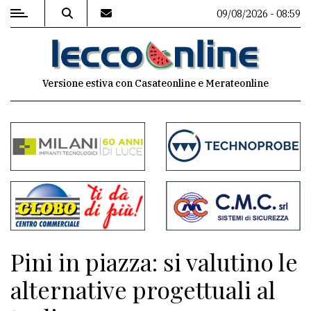
09/08/2026 - 08:59
MENU
Versione estiva con Casateonline e Merateonline
Editoriale
e
commenti
Contenuti
del
sito
Appuntamenti
Pini in piazza: si valutino le
Meteo
alternative progettuali al