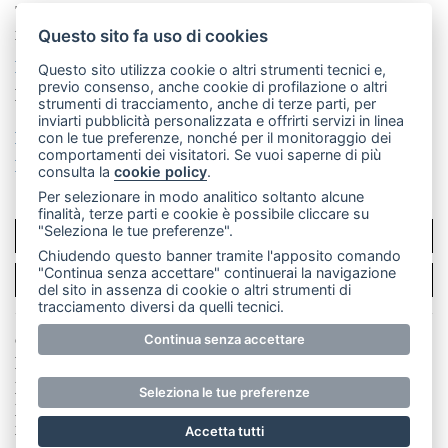
Telefono:
039 9902881
- Whatsapp: 351 3481257 - E-
mail: redazione@leccoonline.com
Questo sito fa uso di cookies
La redazione
MerateOnline
CasateOnline
RSS
Questo sito utilizza cookie o altri strumenti tecnici e,
previo consenso, anche cookie di profilazione o altri
Made by
VIP
strumenti di tracciamento, anche di terze parti, per
inviarti pubblicità personalizzata e offrirti servizi in linea
Privacy policy
Cookie policy
con le tue preferenze, nonché per il monitoraggio dei
comportamenti dei visitatori. Se vuoi saperne di più
Rivedi le tue scelte sui cookie
consulta la
cookie policy
.
Per selezionare in modo analitico soltanto alcune
finalità, terze parti e cookie è possibile cliccare su
"Seleziona le tue preferenze".
SCRIVICI
Chiudendo questo banner tramite l'apposito comando
"Continua senza accettare" continuerai la navigazione
PER LA TUA PUBBLICITÀ
del sito in assenza di cookie o altri strumenti di
tracciamento diversi da quelli tecnici.
© Copyright Merateonline S.r.l. - Tutti i diritti riservati.
Continua senza accettare
E' proibita la riproduzione e pubblicazione anche
parziale di testi, articoli e immagini senza la
Seleziona le tue preferenze
preventiva autorizzazione scritta dell'editore. RI Lecco
numero Rea LC 291.277 - Capitale sociale 10.329,14 €
Accetta tutti