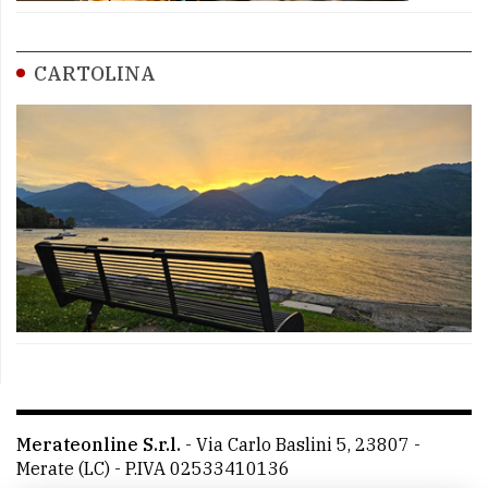
CARTOLINA
Merateonline S.r.l.
-
Via Carlo Baslini 5, 23807 -
Merate (LC)
- P.IVA 02533410136