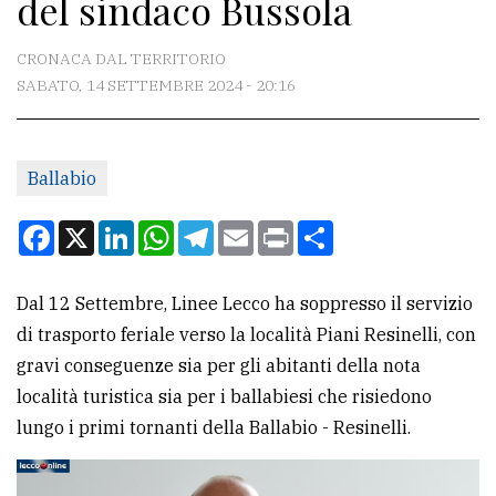
del sindaco Bussola
CONTATTI
La
CRONACA DAL TERRITORIO
redazione
SABATO, 14 SETTEMBRE 2024 - 20:16
Scrivici
Per
Ballabio
la
Facebook
X
LinkedIn
WhatsApp
Telegram
Email
Print
Condividi
tua
pubblicità
Dal 12 Settembre, Linee Lecco ha soppresso il servizio
di trasporto feriale verso la località Piani Resinelli, con
CERCA
gravi conseguenze sia per gli abitanti della nota
Cerca
località turistica sia per i ballabiesi che risiedono
per
lungo i primi tornanti della Ballabio - Resinelli.
comune
Ricerca