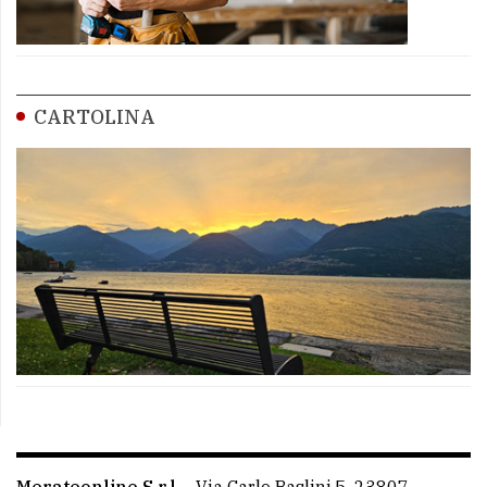
CARTOLINA
Merateonline S.r.l.
-
Via Carlo Baslini 5, 23807 -