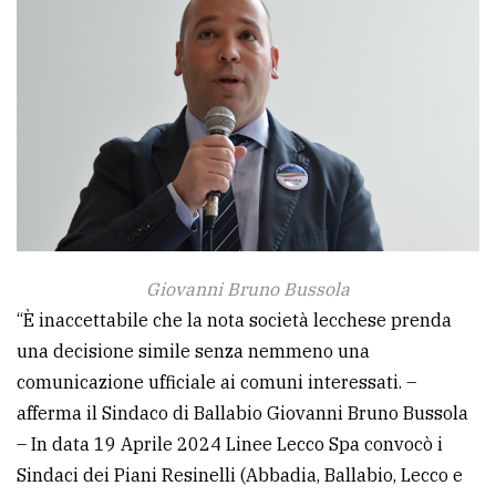
avanzata
LE
ALTRE
TESTATE
Giovanni Bruno Bussola
“È inaccettabile che la nota società lecchese prenda
PRIVACY
una decisione simile senza nemmeno una
Privacy
comunicazione ufficiale ai comuni interessati. –
policy
afferma il Sindaco di Ballabio Giovanni Bruno Bussola
– In data 19 Aprile 2024 Linee Lecco Spa convocò i
Cookie
Sindaci dei Piani Resinelli (Abbadia, Ballabio, Lecco e
policy