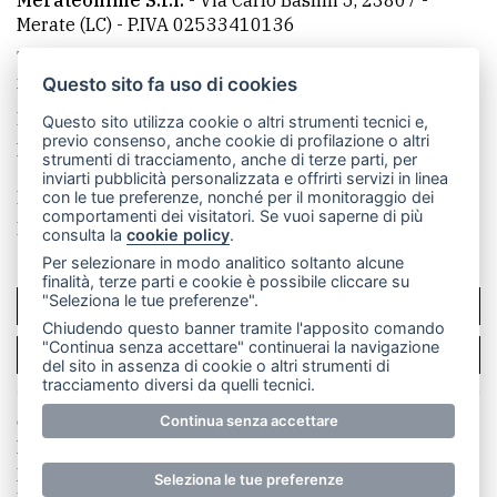
Merate (LC)
- P.IVA 02533410136
Telefono:
039 9902881
- Whatsapp: 351 3481257 - E-
mail: redazione@leccoonline.com
Questo sito fa uso di cookies
La redazione
MerateOnline
CasateOnline
RSS
Questo sito utilizza cookie o altri strumenti tecnici e,
previo consenso, anche cookie di profilazione o altri
Made by
VIP
strumenti di tracciamento, anche di terze parti, per
inviarti pubblicità personalizzata e offrirti servizi in linea
Privacy policy
Cookie policy
con le tue preferenze, nonché per il monitoraggio dei
comportamenti dei visitatori. Se vuoi saperne di più
Rivedi le tue scelte sui cookie
consulta la
cookie policy
.
Per selezionare in modo analitico soltanto alcune
finalità, terze parti e cookie è possibile cliccare su
"Seleziona le tue preferenze".
SCRIVICI
Chiudendo questo banner tramite l'apposito comando
"Continua senza accettare" continuerai la navigazione
PER LA TUA PUBBLICITÀ
del sito in assenza di cookie o altri strumenti di
tracciamento diversi da quelli tecnici.
© Copyright Merateonline S.r.l. - Tutti i diritti riservati.
Continua senza accettare
E' proibita la riproduzione e pubblicazione anche
parziale di testi, articoli e immagini senza la
Seleziona le tue preferenze
preventiva autorizzazione scritta dell'editore. RI Lecco