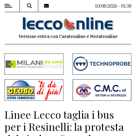
10/08/2026 - 01:38
MENU
Versione estiva con Casateonline e Merateonline
Editoriale
e
commenti
Contenuti
del
sito
Appuntamenti
Linee Lecco taglia i bus
Meteo
per i Resinelli: la protesta