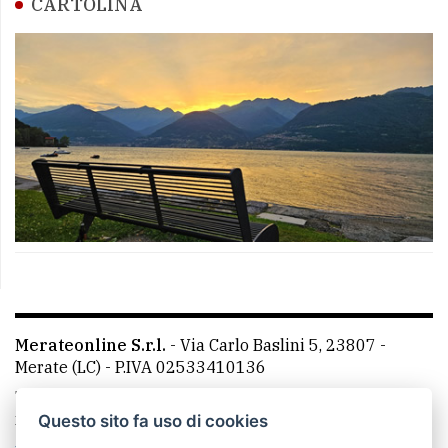
CARTOLINA
Merateonline S.r.l.
-
Via Carlo Baslini 5, 23807 -
Merate (LC)
- P.IVA 02533410136
Telefono:
039 9902881
- Whatsapp: 351 3481257 - E-
mail: redazione@leccoonline.com
Questo sito fa uso di cookies