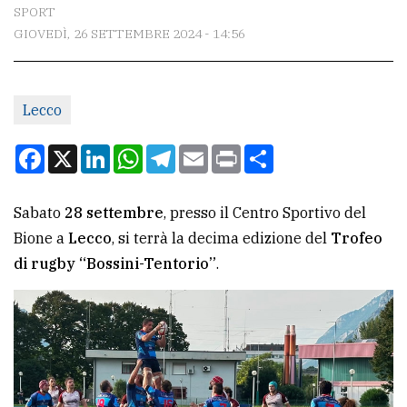
CONTATTI
SPORT
GIOVEDÌ, 26 SETTEMBRE 2024 - 14:56
La
redazione
Scrivici
Lecco
Per
Facebook
X
LinkedIn
WhatsApp
Telegram
Email
Print
Condividi
la
tua
Sabato
28 settembre
, presso il Centro Sportivo del
pubblicità
Bione a
Lecco
, si terrà la decima edizione del
Trofeo
di rugby “Bossini-Tentorio”
.
CERCA
Cerca
per
comune
Ricerca