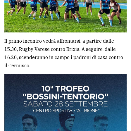
avanzata
LE
ALTRE
TESTATE
Il primo incontro vedrà affrontarsi, a partire dalle
15.30, Rugby Varese contro Brixia. A seguire, dalle
16.20, scenderanno in campo i padroni di casa contro
il Cernusco.
PRIVACY
Privacy
policy
Cookie
policy