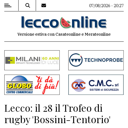
07/08/2026 - 20:27
MENU
Versione estiva con Casateonline e Merateonline
Editoriale
e
commenti
Contenuti
del
sito
Appuntamenti
Lecco: il 28 il Trofeo di
Meteo
rugby 'Bossini-Tentorio'