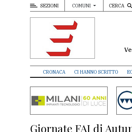
SEZIONI
CERCA
COMUNI
MENU
Editoriale
e
commenti
Ve
Contenuti
del
CRONACA
CI HANNO SCRITTO
E
sito
Appuntamenti
Meteo
CONTATTI
Giornate FAI di Autunn
La