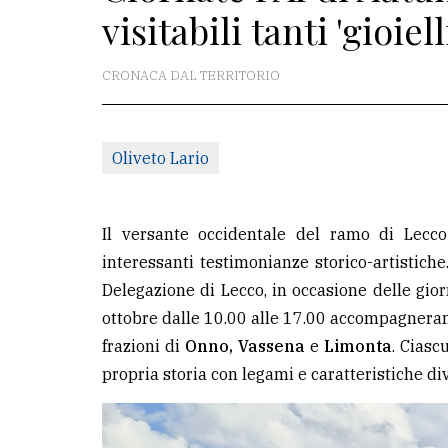
visitabili tanti 'gioiell
redazione
Scrivici
CRONACA DAL TERRITORIO
Per
la
Oliveto Lario
tua
pubblicità
Il versante occidentale del ramo di Lecco
CERCA
interessanti testimonianze storico-artistich
Delegazione di Lecco, in occasione delle gi
Cerca
ottobre dalle 10.00 alle 17.00 accompagneran
per
frazioni di
Onno, Vassena
e
Limonta
. Cias
comune
propria storia con legami e caratteristiche di
Ricerca
avanzata