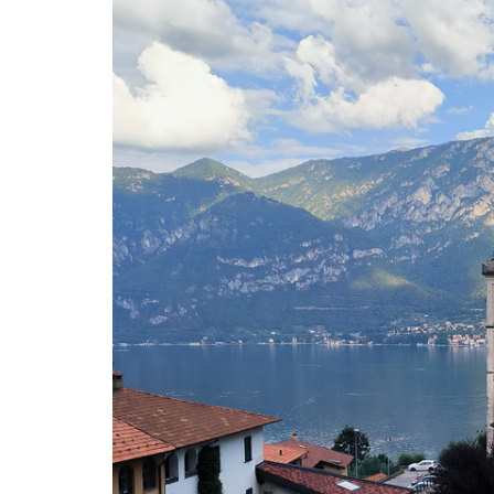
LE
ALTRE
TESTATE
PRIVACY
Privacy
policy
Cookie
policy