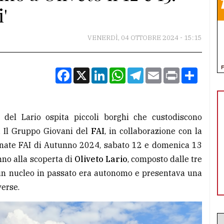
i'
VENERDÌ, 04 OTTOBRE 2024 - 15:15
Facebook
X
LinkedIn
WhatsApp
Telegram
Email
Print
Condiv
 del Lario ospita piccoli borghi che custodiscono
e. Il Gruppo Giovani del
FAI
, in collaborazione con la
ornate FAI di Autunno 2024, sabato 12 e domenica 13
no alla scoperta di
Oliveto Lario
, composto dalle tre
cun nucleo in passato era autonomo e presentava una
verse.