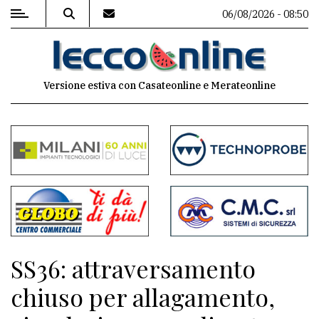
06/08/2026 - 08:50
MENU
Versione estiva con Casateonline e Merateonline
Editoriale
e
commenti
Contenuti
del
sito
Appuntamenti
SS36: attraversamento
Meteo
chiuso per allagamento,