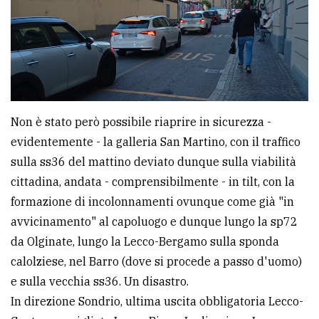
avanzata
LE
ALTRE
TESTATE
Non è stato però possibile riaprire in sicurezza -
evidentemente - la galleria San Martino, con il traffico
sulla ss36 del mattino deviato dunque sulla viabilità
cittadina, andata - comprensibilmente - in tilt, con la
formazione di incolonnamenti ovunque come già "in
PRIVACY
avvicinamento" al capoluogo e dunque lungo la sp72
Privacy
da Olginate, lungo la Lecco-Bergamo sulla sponda
policy
calolziese, nel Barro (dove si procede a passo d'uomo)
e sulla vecchia ss36. Un disastro.
Cookie
In direzione Sondrio, ultima uscita obbligatoria Lecco-
policy