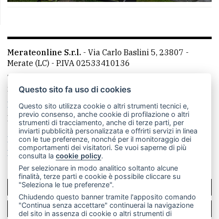
Merateonline S.r.l.
-
Via Carlo Baslini 5, 23807 -
Merate (LC)
- P.IVA 02533410136
Telefono:
039 9902881
- Whatsapp: 351 3481257 - E-
mail: redazione@leccoonline.com
Questo sito fa uso di cookies
La redazione
MerateOnline
CasateOnline
RSS
Questo sito utilizza cookie o altri strumenti tecnici e,
previo consenso, anche cookie di profilazione o altri
Made by
VIP
strumenti di tracciamento, anche di terze parti, per
inviarti pubblicità personalizzata e offrirti servizi in linea
Privacy policy
Cookie policy
con le tue preferenze, nonché per il monitoraggio dei
comportamenti dei visitatori. Se vuoi saperne di più
Rivedi le tue scelte sui cookie
consulta la
cookie policy
.
Per selezionare in modo analitico soltanto alcune
finalità, terze parti e cookie è possibile cliccare su
"Seleziona le tue preferenze".
SCRIVICI
Chiudendo questo banner tramite l'apposito comando
"Continua senza accettare" continuerai la navigazione
PER LA TUA PUBBLICITÀ
del sito in assenza di cookie o altri strumenti di