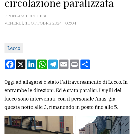
circolazione paralizzata
CONTATTI
La
CRONACA LECCHESE
redazione
VENERDÌ, 11 OTTOBRE 2024 - 08:04
Scrivici
Per
Lecco
la
Facebook
X
LinkedIn
WhatsApp
Telegram
Email
Print
Condividi
tua
pubblicità
Oggi ad allagarsi è stato l'attraversamento di Lecco. In
entrambe le direzioni. Ed è stata paralisi. I vigili del
CERCA
fuoco sono intervenuti, con il personale Anas, già
Cerca
questa notte alle 3, rimanendo in posto fino alle 5.
per
comune
Ricerca