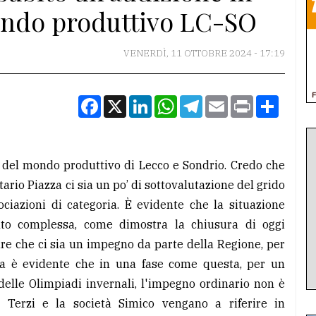
ndo produttivo LC-SO
VENERDÌ, 11 OTTOBRE 2024 - 17:19
Facebook
X
LinkedIn
WhatsApp
Telegram
Email
Print
Condiv
 del mondo produttivo di Lecco e Sondrio. Credo che
ario Piazza ci sia un po’ di sottovalutazione del grido
sociazioni di categoria. È evidente che la situazione
molto complessa, come dimostra la chiusura di oggi
re che ci sia un impegno da parte della Regione, per
a è evidente che in una fase come questa, per un
a delle Olimpiadi invernali, l'impegno ordinario non è
re Terzi e la società Simico vengano a riferire in