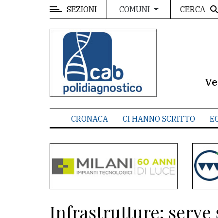
SEZIONI
CERCA
COMUNI
MENU
Editoriale
e
commenti
Ve
Contenuti
del
CRONACA
CI HANNO SCRITTO
E
sito
Appuntamenti
Meteo
CONTATTI
Infrastrutture: serve
La