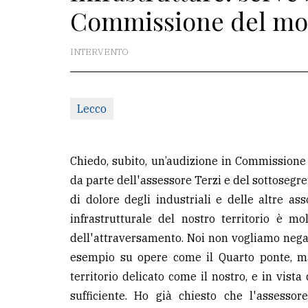
Commissione del mo
redazione
Scrivici
INTERVENTO
Per
la
Lecco
tua
pubblicità
Chiedo, subito, un’audizione in Commissione
CERCA
da parte dell'assessore Terzi e del sottosegret
di dolore degli industriali e delle altre as
Cerca
infrastrutturale del nostro territorio è 
per
dell'attraversamento. Noi non vogliamo nega
comune
esempio su opere come il Quarto ponte, m
Ricerca
territorio delicato come il nostro, e in vist
avanzata
sufficiente. Ho già chiesto che l'assesso