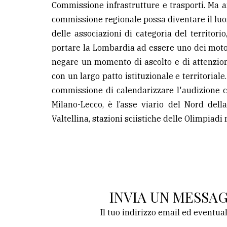
Commissione infrastrutture e trasporti. Ma an
commissione regionale possa diventare il luogo
LE
ALTRE
delle associazioni di categoria del territorio
TESTATE
portare la Lombardia ad essere uno dei moto
negare un momento di ascolto e di attenzion
con un largo patto istituzionale e territoria
commissione di calendarizzare l'audizione 
Milano-Lecco, è l’asse viario del Nord dell
Valtellina, stazioni sciistiche delle Olimpiad
PRIVACY
Privacy
policy
Cookie
INVIA UN MESSA
policy
Il tuo indirizzo email ed eventua