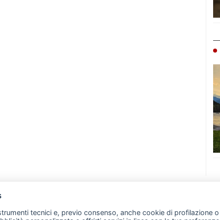
s
07 - Merate (LC)
- P.IVA 02533410136
 strumenti tecnici e, previo consenso, anche cookie di profilazione o 
257 - E-mail: redazione@leccoonline.com