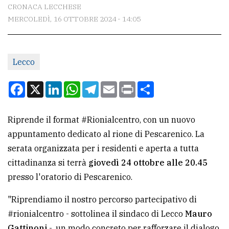
CONTATTI
CRONACA LECCHESE
MERCOLEDÌ, 16 OTTOBRE 2024 - 14:05
La
redazione
Scrivici
Lecco
Per
Facebook
X
LinkedIn
WhatsApp
Telegram
Email
Print
Condividi
la
tua
Riprende il format #Rionialcentro, con un nuovo
pubblicità
appuntamento dedicato al rione di Pescarenico. La
serata organizzata per i residenti e aperta a tutta
CERCA
cittadinanza si terrà
giovedì 24 ottobre alle 20.45
presso l'oratorio di Pescarenico.
Cerca
per
"Riprendiamo il nostro percorso partecipativo di
comune
#rionialcentro - sottolinea il sindaco di Lecco
Mauro
Ricerca
Gattinoni
-, un modo concreto per rafforzare il dialogo