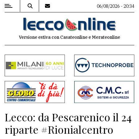
06/08/2026 - 20:34
MENU
Versione estiva con Casateonline e Merateonline
Editoriale
e
commenti
Contenuti
del
sito
Appuntamenti
Lecco: da Pescarenico il 24
Meteo
riparte #Rionialcentro