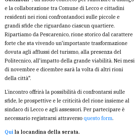
avanzata
e la collaborazione tra Comune di Lecco e cittadini
residenti nei rioni confrontandoci sulle piccole e
grandi sfide che riguardano ciascun quartiere.
LE
Ripartiamo da Pescarenico, rione storico dal carattere
ALTRE
TESTATE
forte che sta vivendo un'importante trasformazione
dovuta agli afflussi del turismo, alla presenza del
Politecnico, all'impatto della grande viabilità. Nei mesi
di novembre e dicembre sarà la volta di altri rioni
della città".
PRIVACY
L’incontro offrirà la possibilità di confrontarsi sulle
sfide, le prospettive e le criticità del rione insieme al
Privacy
sindaco di Lecco e agli assessori. Per partecipare è
policy
necessario registrarsi attraverso
questo form
.
Cookie
Qui
la locandina della serata.
policy