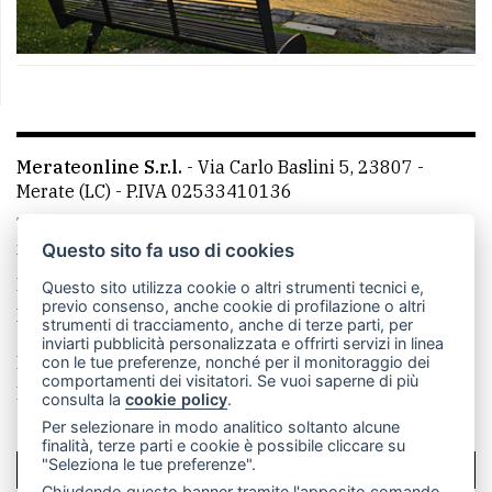
Merateonline S.r.l.
-
Via Carlo Baslini 5, 23807 -
Merate (LC)
- P.IVA 02533410136
Telefono:
039 9902881
- Whatsapp: 351 3481257 - E-
mail: redazione@leccoonline.com
Questo sito fa uso di cookies
La redazione
MerateOnline
CasateOnline
RSS
Questo sito utilizza cookie o altri strumenti tecnici e,
previo consenso, anche cookie di profilazione o altri
Made by
VIP
strumenti di tracciamento, anche di terze parti, per
inviarti pubblicità personalizzata e offrirti servizi in linea
Privacy policy
Cookie policy
con le tue preferenze, nonché per il monitoraggio dei
comportamenti dei visitatori. Se vuoi saperne di più
Rivedi le tue scelte sui cookie
consulta la
cookie policy
.
Per selezionare in modo analitico soltanto alcune
finalità, terze parti e cookie è possibile cliccare su
"Seleziona le tue preferenze".
SCRIVICI
Chiudendo questo banner tramite l'apposito comando