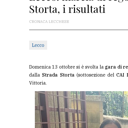
Storta, i risultati
redazione
Scrivici
CRONACA LECCHESE
Per
la
Lecco
tua
pubblicità
Domenica 13 ottobre si è svolta la
gara di r
CERCA
dalla
Strada Storta
(sottosezione del
CAI 
Vittoria.
Cerca
per
comune
Ricerca
avanzata