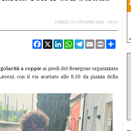
LUNEDÌ, 21 OTTOBRE 2024 - 09:50
Facebook
X
LinkedIn
WhatsApp
Telegram
Email
Print
Condiv
egolarità a coppie
ai piedi del Resegone organizzata
Lecco
), con il via scattato alle 8.30 da piazza della