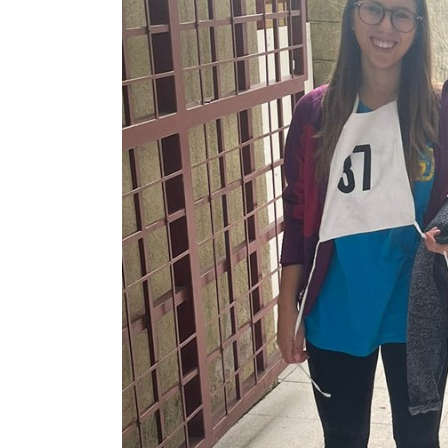
LE
ALTRE
TESTATE
PRIVACY
Privacy
policy
Cookie
policy