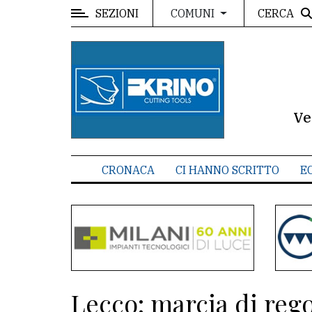
SEZIONI
CERCA
COMUNI
MENU
Editoriale
e
commenti
Ve
Contenuti
del
CRONACA
CI HANNO SCRITTO
E
sito
Appuntamenti
Meteo
CONTATTI
Lecco: marcia di rego
La