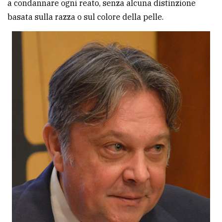
a condannare ogni reato, senza alcuna distinzione
avanzata
basata sulla razza o sul colore della pelle.
LE
ALTRE
TESTATE
PRIVACY
Privacy
policy
Cookie
policy