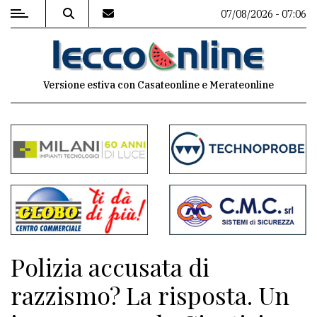
07/08/2026 - 07:06
MENU
Versione estiva con Casateonline e Merateonline
Editoriale
e
commenti
Contenuti
del
sito
Appuntamenti
Polizia accusata di
Meteo
razzismo? La risposta. Un