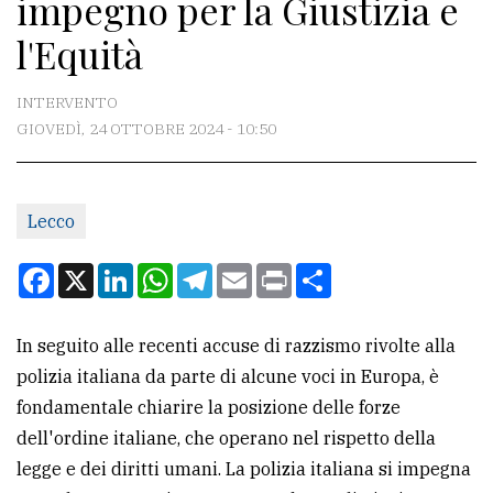
impegno per la Giustizia e
CONTATTI
l'Equità
La
redazione
INTERVENTO
Scrivici
GIOVEDÌ, 24 OTTOBRE 2024 - 10:50
Per
la
Lecco
tua
pubblicità
Facebook
X
LinkedIn
WhatsApp
Telegram
Email
Print
Condividi
CERCA
In seguito alle recenti accuse di razzismo rivolte alla
polizia italiana da parte di alcune voci in Europa, è
Cerca
fondamentale chiarire la posizione delle forze
per
dell'ordine italiane, che operano nel rispetto della
comune
legge e dei diritti umani. La polizia italiana si impegna
Ricerca