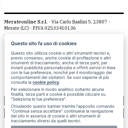
Merateonline S.r.l.
-
Via Carlo Baslini 5, 23807 -
Merate (LC)
- P.IVA 02533410136
Telefono:
039 9902881
- Whatsapp: 351 3481257 - E-
mail: redazione@leccoonline.com
Questo sito fa uso di cookies
La redazione
MerateOnline
CasateOnline
RSS
Questo sito utilizza cookie o altri strumenti tecnici e,
previo consenso, anche cookie di profilazione o altri
Made by
VIP
strumenti di tracciamento, anche di terze parti, per
inviarti pubblicità personalizzata e offrirti servizi in linea
Privacy policy
Cookie policy
con le tue preferenze, nonché per il monitoraggio dei
comportamenti dei visitatori. Se vuoi saperne di più
Rivedi le tue scelte sui cookie
consulta la
cookie policy
.
Per selezionare in modo analitico soltanto alcune
finalità, terze parti e cookie è possibile cliccare su
"Seleziona le tue preferenze".
SCRIVICI
Chiudendo questo banner tramite l'apposito comando
"Continua senza accettare" continuerai la navigazione
PER LA TUA PUBBLICITÀ
del sito in assenza di cookie o altri strumenti di
tracciamento diversi da quelli tecnici.