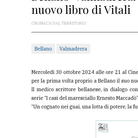
nuovo libro di Vitali
redazione
Scrivici
CRONACA DAL TERRITORIO
Per
la
Bellano
Valmadrera
tua
pubblicità
Mercoledì 30 ottobre 2024 alle ore 21 al Cin
CERCA
per la prima volta proprio a Bellano il suo n
Il medico scrittore bellanese, in dialogo co
Cerca
serie “I casi del maresciallo Ernesto Maccadò”
per
“Un cognato nei guai, una lotta di potere, la f
comune
Ricerca
avanzata