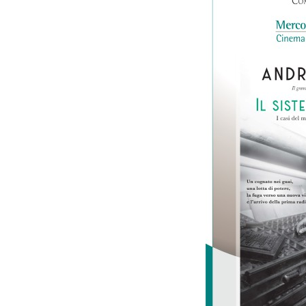
LE
ALTRE
TESTATE
PRIVACY
Privacy
policy
Cookie
policy