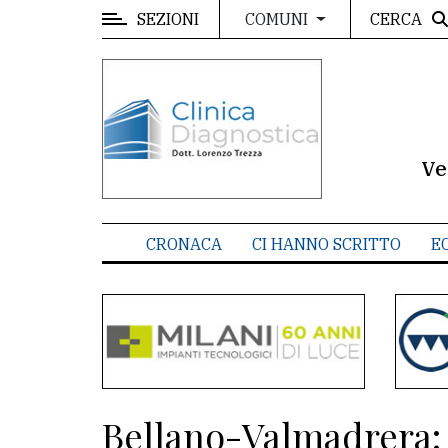
SEZIONI
CERCA
COMUNI
MENU
Editoriale
e
commenti
Ve
Contenuti
del
CRONACA
CI HANNO SCRITTO
E
sito
Appuntamenti
Meteo
CONTATTI
Bellano-Valmadrera: 
La