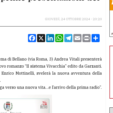
GIOVEDÌ, 24 OTTOBRE 2024 - 20:20
Facebook
X
LinkedIn
WhatsApp
Telegram
Email
Print
Condiv
ema di Bellano (via Roma, 3) Andrea Vitali presenterà
uovo romanzo “Il sistema Vivacchia” edito da Garzanti.
n Enrico Mottinelli, svelerà la nuova avventura della
.
uga verso una nuova vita…e l’arrivo della prima radio”.