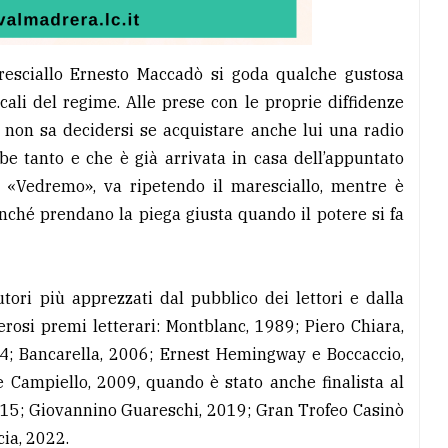
aresciallo Ernesto Maccadò si goda qualche gustosa
cali del regime. Alle prese con le proprie diffidenze
, non sa decidersi se acquistare anche lui una radio
be tanto e che è già arrivata in casa dell’appuntato
e. «Vedremo», va ripetendo il maresciallo, mentre è
nché prendano la piega giusta quando il potere si fa
tori più apprezzati dal pubblico dei lettori e dalla
erosi premi letterari: Montblanc, 1989; Piero Chiara,
4; Bancarella, 2006; Ernest Hemingway e Boccaccio,
e Campiello, 2009, quando è stato anche finalista al
2015; Giovannino Guareschi, 2019; Gran Trofeo Casinò
cia, 2022.