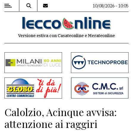
10/08/2026 - 10:05
MENU
Versione estiva con Casateonline e Merateonline
Editoriale
e
commenti
Contenuti
del
sito
Appuntamenti
Calolzio, Acinque avvisa:
Meteo
attenzione ai raggiri