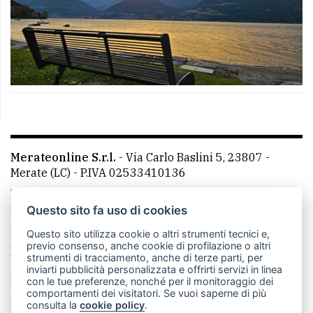
Merateonline S.r.l.
-
Via Carlo Baslini 5, 23807 -
Merate (LC)
- P.IVA 02533410136
Telefono:
039 9902881
- Whatsapp: 351 3481257 - E-
mail: redazione@leccoonline.com
Questo sito fa uso di cookies
La redazione
MerateOnline
CasateOnline
RSS
Questo sito utilizza cookie o altri strumenti tecnici e,
previo consenso, anche cookie di profilazione o altri
Made by
VIP
strumenti di tracciamento, anche di terze parti, per
inviarti pubblicità personalizzata e offrirti servizi in linea
Privacy policy
Cookie policy
con le tue preferenze, nonché per il monitoraggio dei
comportamenti dei visitatori. Se vuoi saperne di più
Rivedi le tue scelte sui cookie
consulta la
cookie policy
.