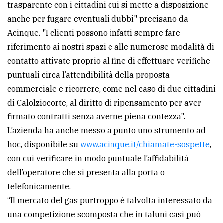
trasparente con i cittadini cui si mette a disposizione
avanzata
anche per fugare eventuali dubbi" precisano da
Acinque. "I clienti possono infatti sempre fare
riferimento ai nostri spazi e alle numerose modalità di
LE
ALTRE
contatto attivate proprio al fine di effettuare verifiche
TESTATE
puntuali circa l’attendibilità della proposta
commerciale e ricorrere, come nel caso di due cittadini
di Calolziocorte, al diritto di ripensamento per aver
firmato contratti senza averne piena contezza".
L’azienda ha anche messo a punto uno strumento ad
hoc, disponibile su
www.acinque.it/chiamate-sospette
,
PRIVACY
con cui verificare in modo puntuale l’affidabilità
Privacy
dell’operatore che si presenta alla porta o
policy
telefonicamente.
“Il mercato del gas purtroppo è talvolta interessato da
Cookie
una competizione scomposta che in taluni casi può
policy