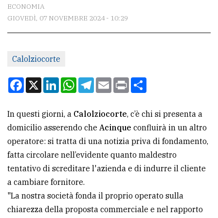
CONTATTI
ECONOMIA
GIOVEDÌ, 07 NOVEMBRE 2024 - 10:29
La
redazione
Scrivici
Calolziocorte
Per
Facebook
X
LinkedIn
WhatsApp
Telegram
Email
Print
Condividi
la
tua
In questi giorni, a
Calolziocorte
, c’è chi si presenta a
pubblicità
domicilio asserendo che
Acinque
confluirà in un altro
operatore: si tratta di una notizia priva di fondamento,
CERCA
fatta circolare nell’evidente quanto maldestro
tentativo di screditare l'azienda e di indurre il cliente
Cerca
a cambiare fornitore.
per
"La nostra società fonda il proprio operato sulla
comune
chiarezza della proposta commerciale e nel rapporto
Ricerca