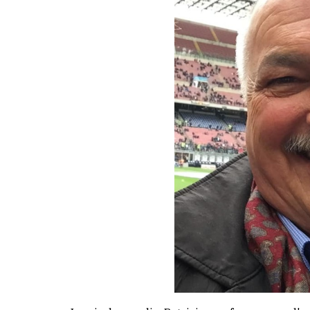
LE
ALTRE
TESTATE
PRIVACY
Privacy
policy
Cookie
policy