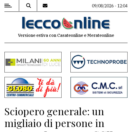
09/08/2026 - 12:04
MENU
Versione estiva con Casateonline e Merateonline
Editoriale
e
commenti
Contenuti
del
sito
Appuntamenti
Sciopero generale: un
Meteo
migliaio di persone in