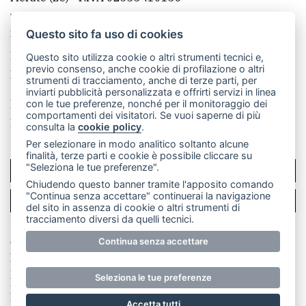
Telefono:
039 9902881
- Whatsapp: 351 3481257 - E-
mail: redazione@leccoonline.com
Questo sito fa uso di cookies
La redazione
MerateOnline
CasateOnline
RSS
Questo sito utilizza cookie o altri strumenti tecnici e,
previo consenso, anche cookie di profilazione o altri
Made by
VIP
strumenti di tracciamento, anche di terze parti, per
inviarti pubblicità personalizzata e offrirti servizi in linea
Privacy policy
Cookie policy
con le tue preferenze, nonché per il monitoraggio dei
comportamenti dei visitatori. Se vuoi saperne di più
Rivedi le tue scelte sui cookie
consulta la
cookie policy
.
Per selezionare in modo analitico soltanto alcune
finalità, terze parti e cookie è possibile cliccare su
"Seleziona le tue preferenze".
SCRIVICI
Chiudendo questo banner tramite l'apposito comando
"Continua senza accettare" continuerai la navigazione
PER LA TUA PUBBLICITÀ
del sito in assenza di cookie o altri strumenti di
tracciamento diversi da quelli tecnici.
© Copyright Merateonline S.r.l. - Tutti i diritti riservati.
Continua senza accettare
E' proibita la riproduzione e pubblicazione anche
parziale di testi, articoli e immagini senza la
Seleziona le tue preferenze
preventiva autorizzazione scritta dell'editore. RI Lecco
numero Rea LC 291.277 - Capitale sociale 10.329,14 €
Accetta tutti