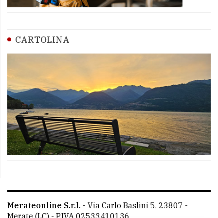
CARTOLINA
Merateonline S.r.l.
-
Via Carlo Baslini 5, 23807 -
Merate (LC)
- P.IVA 02533410136