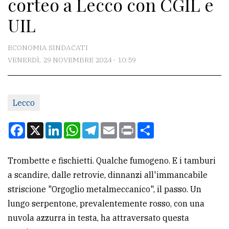
corteo a Lecco con CGIL e
CONTATTI
UIL
La
redazione
ECONOMIA SINDACATI
Scrivici
VENERDÌ, 29 NOVEMBRE 2024 - 10:59
Per
la
Lecco
tua
pubblicità
Facebook
X
LinkedIn
WhatsApp
Telegram
Email
Print
Condividi
CERCA
Trombette e fischietti. Qualche fumogeno. E i tamburi
a scandire, dalle retrovie, dinnanzi all'immancabile
Cerca
striscione "Orgoglio metalmeccanico", il passo. Un
per
lungo serpentone, prevalentemente rosso, con una
comune
nuvola azzurra in testa, ha attraversato questa
Ricerca