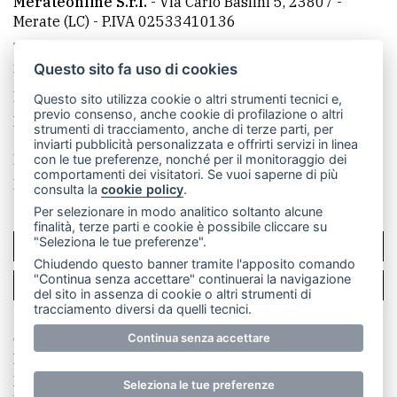
Merateonline S.r.l.
-
Via Carlo Baslini 5, 23807 -
Merate (LC)
- P.IVA 02533410136
Telefono:
039 9902881
- Whatsapp: 351 3481257 - E-
mail: redazione@leccoonline.com
Questo sito fa uso di cookies
La redazione
MerateOnline
CasateOnline
RSS
Questo sito utilizza cookie o altri strumenti tecnici e,
previo consenso, anche cookie di profilazione o altri
Made by
VIP
strumenti di tracciamento, anche di terze parti, per
inviarti pubblicità personalizzata e offrirti servizi in linea
Privacy policy
Cookie policy
con le tue preferenze, nonché per il monitoraggio dei
comportamenti dei visitatori. Se vuoi saperne di più
Rivedi le tue scelte sui cookie
consulta la
cookie policy
.
Per selezionare in modo analitico soltanto alcune
finalità, terze parti e cookie è possibile cliccare su
"Seleziona le tue preferenze".
SCRIVICI
Chiudendo questo banner tramite l'apposito comando
"Continua senza accettare" continuerai la navigazione
PER LA TUA PUBBLICITÀ
del sito in assenza di cookie o altri strumenti di
tracciamento diversi da quelli tecnici.
© Copyright Merateonline S.r.l. - Tutti i diritti riservati.
Continua senza accettare
E' proibita la riproduzione e pubblicazione anche
parziale di testi, articoli e immagini senza la
Seleziona le tue preferenze