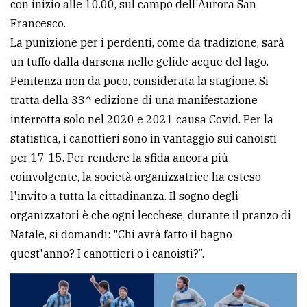
con inizio alle 10.00, sul campo dell'Aurora San
avanzata
Francesco.
La punizione per i perdenti, come da tradizione, sarà
un tuffo dalla darsena nelle gelide acque del lago.
LE
ALTRE
Penitenza non da poco, considerata la stagione. Si
TESTATE
tratta della 33^ edizione di una manifestazione
interrotta solo nel 2020 e 2021 causa Covid. Per la
statistica, i canottieri sono in vantaggio sui canoisti
per 17-15. Per rendere la sfida ancora più
coinvolgente, la società organizzatrice ha esteso
l'invito a tutta la cittadinanza. Il sogno degli
PRIVACY
organizzatori è che ogni lecchese, durante il pranzo di
Privacy
Natale, si domandi: "Chi avrà fatto il bagno
policy
quest'anno? I canottieri o i canoisti?”.
Cookie
policy