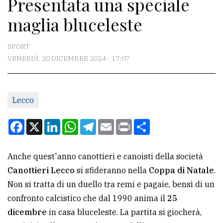
Presentata una speciale
CONTATTI
maglia bluceleste
La
redazione
SPORT
Scrivici
VENERDÌ, 20 DICEMBRE 2024 - 17:07
Per
la
Lecco
tua
pubblicità
Facebook
X
LinkedIn
WhatsApp
Telegram
Email
Print
Condividi
CERCA
Anche quest'anno canottieri e canoisti della società
Canottieri Lecco
si sfideranno nella
Coppa di Natale
.
Cerca
Non si tratta di un duello tra remi e pagaie, bensì di un
per
confronto calcistico che dal 1990 anima il
25
comune
dicembre
in casa bluceleste. La partita si giocherà,
Ricerca