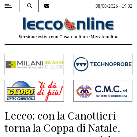
08/08/2026 - 19:32
MENU
Versione estiva con Casateonline e Merateonline
Editoriale
e
commenti
Contenuti
del
sito
Appuntamenti
Lecco: con la Canottieri
Meteo
torna la Coppa di Natale.