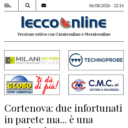
06/08/2026 - 22:14
MENU
Versione estiva con Casateonline e Merateonline
Editoriale
e
commenti
Contenuti
del
sito
Appuntamenti
Cortenova: due infortunati
Meteo
in parete ma... è una