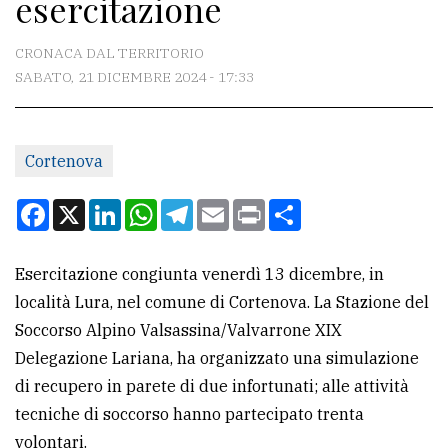
esercitazione
CONTATTI
La
CRONACA DAL TERRITORIO
redazione
SABATO, 21 DICEMBRE 2024 - 17:33
Scrivici
Per
Cortenova
la
Facebook
X
LinkedIn
WhatsApp
Telegram
Email
Print
Condividi
tua
pubblicità
Esercitazione congiunta venerdì 13 dicembre, in
località Lura, nel comune di Cortenova. La Stazione del
CERCA
Soccorso Alpino Valsassina/Valvarrone XIX
Cerca
Delegazione Lariana, ha organizzato una simulazione
per
di recupero in parete di due infortunati; alle attività
comune
tecniche di soccorso hanno partecipato trenta
volontari.
Ricerca