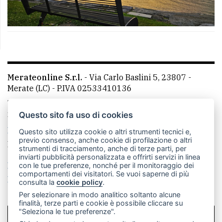
Merateonline S.r.l.
-
Via Carlo Baslini 5, 23807 -
Merate (LC)
- P.IVA 02533410136
Telefono:
039 9902881
- Whatsapp: 351 3481257 - E-
mail: redazione@leccoonline.com
Questo sito fa uso di cookies
La redazione
MerateOnline
CasateOnline
RSS
Questo sito utilizza cookie o altri strumenti tecnici e,
previo consenso, anche cookie di profilazione o altri
Made by
VIP
strumenti di tracciamento, anche di terze parti, per
inviarti pubblicità personalizzata e offrirti servizi in linea
Privacy policy
Cookie policy
con le tue preferenze, nonché per il monitoraggio dei
comportamenti dei visitatori. Se vuoi saperne di più
Rivedi le tue scelte sui cookie
consulta la
cookie policy
.
Per selezionare in modo analitico soltanto alcune
finalità, terze parti e cookie è possibile cliccare su
"Seleziona le tue preferenze".
SCRIVICI