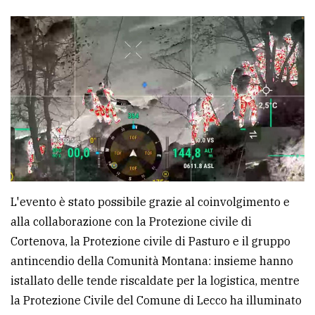
avanzata
LE
ALTRE
TESTATE
L'evento è stato possibile grazie al coinvolgimento e
PRIVACY
alla collaborazione con la Protezione civile di
Privacy
Cortenova, la Protezione civile di Pasturo e il gruppo
policy
antincendio della Comunità Montana: insieme hanno
istallato delle tende riscaldate per la logistica, mentre
Cookie
la Protezione Civile del Comune di Lecco ha illuminato
policy