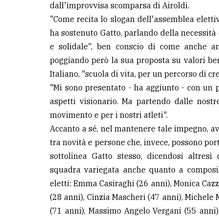
dall'improvvisa scomparsa di Airoldi.
"Come recita lo slogan dell'assemblea elett
ha sostenuto Gatto, parlando della necessità 
e solidale", ben conscio di come anche anc
poggiando però la sua proposta su valori ben
Italiano, "scuola di vita, per un percorso di cr
"Mi sono presentato - ha aggiunto - con un
aspetti visionario. Ma partendo dalle nostre
movimento e per i nostri atleti".
Accanto a sé, nel mantenere tale impegno, avr
tra novità e persone che, invece, possono porta
sottolinea Gatto stesso, dicendosi altres
squadra variegata anche quanto a composizio
eletti: Emma Casiraghi (26 anni), Monica Cazza
(28 anni), Cinzia Mascheri (47 anni), Michele 
(71 anni), Massimo Angelo Vergani (55 anni)