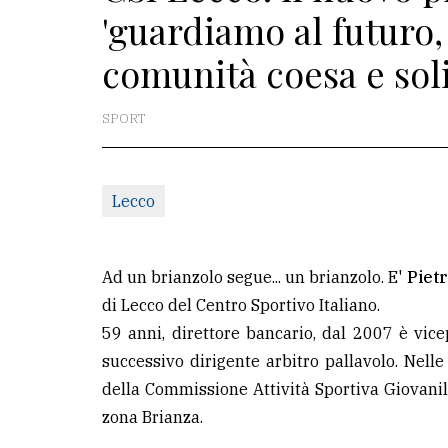
'guardiamo al futuro
redazione
comunità coesa e soli
Scrivici
Per
SPORT
la
tua
pubblicità
Lecco
CERCA
Ad un brianzolo segue... un brianzolo. E'
Piet
Cerca
di Lecco del Centro Sportivo Italiano.
per
59 anni, direttore bancario, dal 2007 è vi
comune
successivo dirigente arbitro pallavolo. Nell
della Commissione Attività Sportiva Giovani
Ricerca
zona Brianza.
avanzata