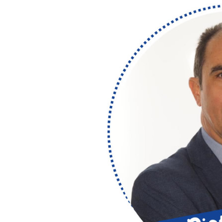
LE
ALTRE
TESTATE
PRIVACY
Privacy
policy
Cookie
policy