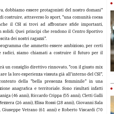
iva, dobbiamo essere protagonisti del nostro domani"
di costruire, attraverso lo sport, "una comunità coesa
he il CSI si trovi ad affrontare sfide importanti,
 solidi. Quei principi che rendono il Centro Sportivo
escita dei nostri ragazzi".
 programma che ammetto essere ambizioso, per certi
 radici, siamo chiamati a costruire il futuro per il
à un consiglio direttivo rinnovato, "con il giusto mix
re la loro esperienza vissuta già all'interno del CSI",
ì contento della "bella presenza femminile" in una
ne anagrafica e territoriale. Sono risultati infatti
niga (46 anni), Riccardo Crippa (55 anni), Cletti Galli
Mezzera (26 anni), Elisa Rossi (28 anni), Giovanni Sala
, Giuseppe Vetrano (61 anni) e Roberto Viscardi (70