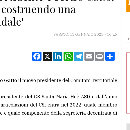
, costruendo una
dale'
SABATO, 11 GENNAIO 2025 - 16:25
Facebook
X
LinkedIn
WhatsApp
Telegram
Email
Print
Condiv
ro Gatto
il nuovo presidente del Comitato Territoriale
cepresidente del GS Santa Maria Hoè ASD e dall'anno
e articolazioni del CSI entra nel 2022, quale membro
le e quale componente della segreteria decentrata di