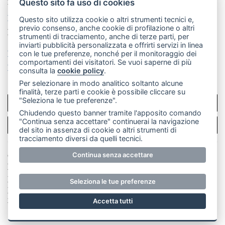
mail: redazione@leccoonline.com
Questo sito fa uso di cookies
La redazione
MerateOnline
CasateOnline
RSS
Questo sito utilizza cookie o altri strumenti tecnici e,
previo consenso, anche cookie di profilazione o altri
Made by
VIP
strumenti di tracciamento, anche di terze parti, per
inviarti pubblicità personalizzata e offrirti servizi in linea
Privacy policy
Cookie policy
con le tue preferenze, nonché per il monitoraggio dei
comportamenti dei visitatori. Se vuoi saperne di più
Rivedi le tue scelte sui cookie
consulta la
cookie policy
.
Per selezionare in modo analitico soltanto alcune
finalità, terze parti e cookie è possibile cliccare su
"Seleziona le tue preferenze".
SCRIVICI
Chiudendo questo banner tramite l'apposito comando
"Continua senza accettare" continuerai la navigazione
PER LA TUA PUBBLICITÀ
del sito in assenza di cookie o altri strumenti di
tracciamento diversi da quelli tecnici.
© Copyright Merateonline S.r.l. - Tutti i diritti riservati.
Continua senza accettare
E' proibita la riproduzione e pubblicazione anche
parziale di testi, articoli e immagini senza la
Seleziona le tue preferenze
preventiva autorizzazione scritta dell'editore. RI Lecco
numero Rea LC 291.277 - Capitale sociale 10.329,14 €
Accetta tutti