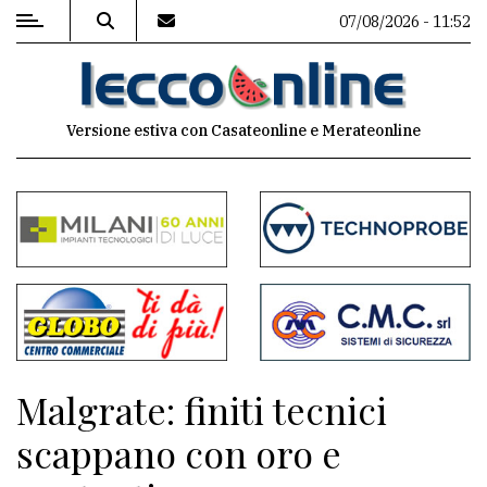
07/08/2026 - 11:52
MENU
Versione estiva con Casateonline e Merateonline
Editoriale
e
commenti
Contenuti
del
sito
Appuntamenti
Malgrate: finiti tecnici
Meteo
scappano con oro e