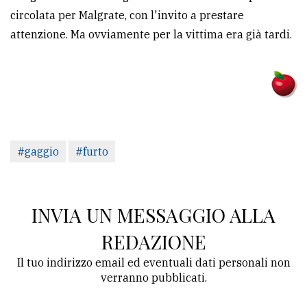
circolata per Malgrate, con l'invito a prestare
avanzata
attenzione. Ma ovviamente per la vittima era già tardi.
LE
ALTRE
TESTATE
#gaggio
#furto
PRIVACY
INVIA UN MESSAGGIO ALLA
Privacy
REDAZIONE
policy
Il tuo indirizzo email ed eventuali dati personali non
verranno pubblicati.
Cookie
policy