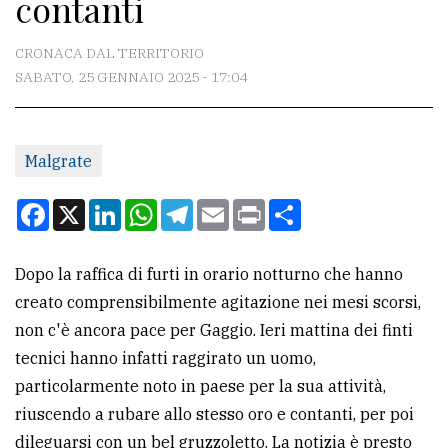
contanti
CONTATTI
La
CRONACA DAL TERRITORIO
redazione
SABATO, 25 GENNAIO 2025 - 17:04
Scrivici
Per
Malgrate
la
Facebook
X
LinkedIn
WhatsApp
Telegram
Email
Print
Condividi
tua
pubblicità
Dopo la raffica di furti in orario notturno che hanno
creato comprensibilmente agitazione nei mesi scorsi,
CERCA
non c'è ancora pace per Gaggio. Ieri mattina dei finti
Cerca
tecnici hanno infatti raggirato un uomo,
per
particolarmente noto in paese per la sua attività,
comune
riuscendo a rubare allo stesso oro e contanti, per poi
dileguarsi con un bel gruzzoletto. La notizia è presto
Ricerca