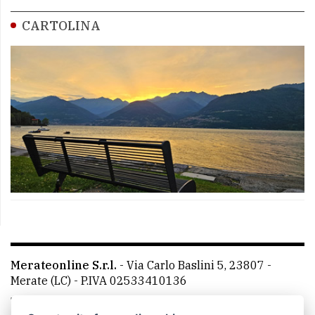
CARTOLINA
Merateonline S.r.l.
-
Via Carlo Baslini 5, 23807 -
Merate (LC)
- P.IVA 02533410136
Telefono:
039 9902881
- Whatsapp: 351 3481257 - E-