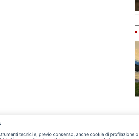
s
07 - Merate (LC)
- P.IVA 02533410136
 strumenti tecnici e, previo consenso, anche cookie di profilazione o 
257 - E-mail: redazione@leccoonline.com