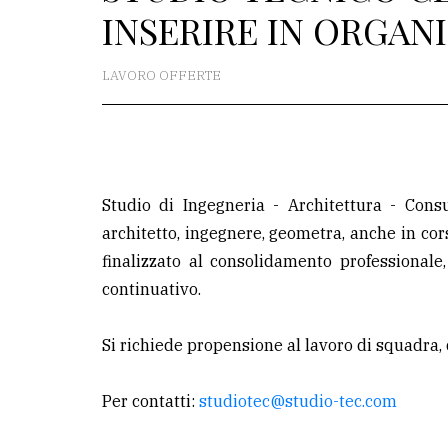
INSERIRE IN ORGAN
redazione
Scrivici
LAVORO OFFERTE
Per
la
tua
pubblicità
Studio di Ingegneria - Architettura - Cons
architetto, ingegnere, geometra, anche in co
CERCA
finalizzato al consolidamento professionale
continuativo.
Cerca
per
Si richiede propensione al lavoro di squadra, 
comune
Ricerca
Per contatti:
studiotec@studio-tec.com
avanzata