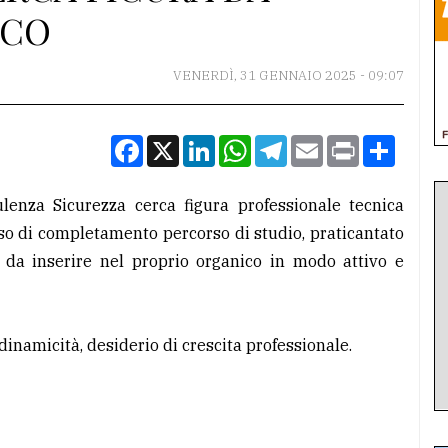
ICO
VENERDÌ, 31 GENNAIO 2025 - 09:07
Facebook
X
LinkedIn
WhatsApp
Telegram
Email
Print
Condiv
ulenza Sicurezza cerca figura professionale tecnica
rso di completamento percorso di studio, praticantato
, da inserire nel proprio organico in modo attivo e
dinamicità, desiderio di crescita professionale.