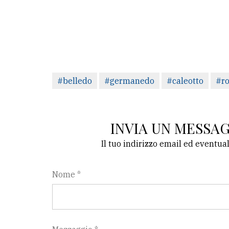
#belledo
#germanedo
#caleotto
#ro
INVIA UN MESSA
Il tuo indirizzo email ed eventua
Nome *