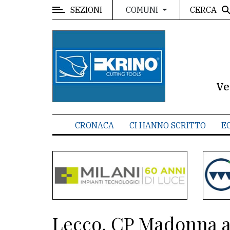
SEZIONI
CERCA
COMUNI
MENU
Editoriale
e
commenti
Ve
Contenuti
del
CRONACA
CI HANNO SCRITTO
E
sito
Appuntamenti
Meteo
CONTATTI
Lecco, CP Madonna al
La