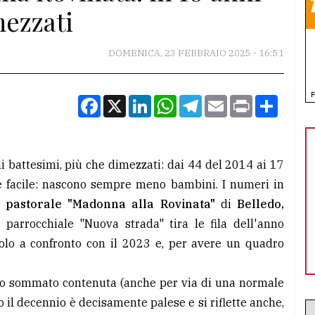
mezzati
DOMENICA, 23 FEBBRAIO 2025 - 16:51
Facebook
X
LinkedIn
WhatsApp
Telegram
Email
Print
Condiv
ai battesimi, più che dimezzati: dai 44 del 2014 ai 17
le facile: nascono sempre meno bambini. I numeri in
pastorale "Madonna alla Rovinata"
di
Belledo,
o parrocchiale "Nuova strada" tira le fila dell'anno
olo a confronto con il 2023 e, per avere un quadro
utto sommato contenuta (anche per via di una normale
 il decennio è decisamente palese e si riflette anche,