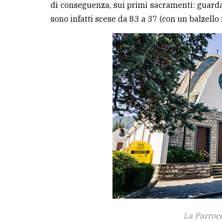
di conseguenza, sui primi sacramenti: guarda
sono infatti scese da 83 a 37 (con un balzello
LE
ALTRE
TESTATE
PRIVACY
Privacy
policy
Cookie
policy
La Parrocc