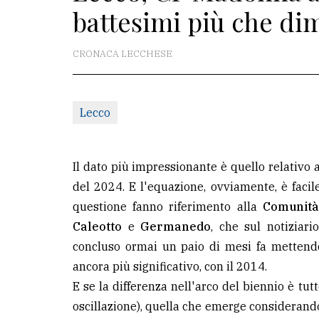
battesimi più che di
redazione
Scrivici
CRONACA LECCHESE
Per
la
Lecco
tua
pubblicità
Il dato più impressionante è quello relativo 
CERCA
del 2024. E l'equazione, ovviamente, è faci
questione fanno riferimento alla
Comunità 
Cerca
Caleotto
e
Germanedo
, che sul notiziari
per
concluso ormai un paio di mesi fa mettend
comune
ancora più significativo, con il 2014.
Ricerca
E se la differenza nell'arco del biennio è t
avanzata
oscillazione), quella che emerge considerando