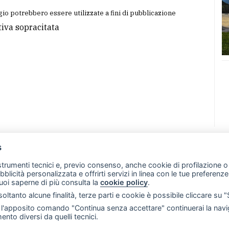
io potrebbero essere utilizzate a fini di pubblicazione
tiva sopracitata
s
07 - Merate (LC)
- P.IVA 02533410136
 strumenti tecnici e, previo consenso, anche cookie di profilazione o 
257 - E-mail: redazione@leccoonline.com
ubblicità personalizzata e offrirti servizi in linea con le tue preferen
uoi saperne di più consulta la
cookie policy
.
RSS
Made by
VIP
oltanto alcune finalità, terze parti e cookie è possibile cliccare su 
 scelte sui cookie
'apposito comando "Continua senza accettare" continuerai la navig
ento diversi da quelli tecnici.