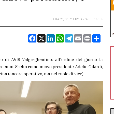
SABATO, 01 MARZO 2025 - 14:34
Facebook
X
LinkedIn
WhatsApp
Telegram
Email
Print
Condiv
io di AVIS Valgreghentino: all'ordine del giorno la
tro anni. Scelto come nuovo presidente Adelio Gilardi,
ina (ancora operativo, ma nel ruolo di vice).