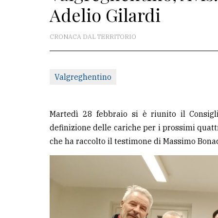
Adelio Gilardi
redazione
Scrivici
CRONACA DAL TERRITORIO
Per
la
Valgreghentino
tua
pubblicità
Martedì 28 febbraio si è riunito il Consigl
CERCA
definizione delle cariche per i prossimi quat
che ha raccolto il testimone di Massimo Bonac
Cerca
per
comune
Ricerca
avanzata