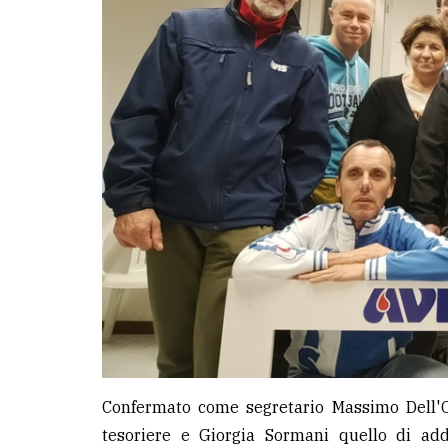
LE
ALTRE
TESTATE
PRIVACY
Privacy
policy
Cookie
policy
Confermato come segretario Massimo Dell'O
tesoriere e Giorgia Sormani quello di addet