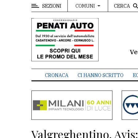
SEZIONI
CERCA
COMUNI
MENU
Editoriale
e
commenti
Ve
Contenuti
del
CRONACA
CI HANNO SCRITTO
E
sito
Appuntamenti
Meteo
CONTATTI
Valgreghentino, Avis
La