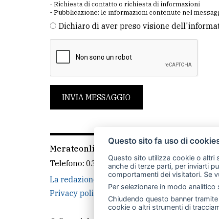
- Richiesta di contatto o richiesta di informazioni
- Pubblicazione: le informazioni contenute nel messagg
Dichiaro di aver preso visione dell'informa
INVIA MESSAGGIO
Questo sito fa uso di cookie
Merateonline S.r.l.
-
Via Carlo Baslini 5, 238
Questo sito utilizza cookie o altri
Telefono:
039 9902881
- Whatsapp: 351 3481
anche di terze parti, per inviarti p
comportamenti dei visitatori. Se v
La redazione
MerateOnline
CasateOnline
Per selezionare in modo analitico s
Privacy policy
Cookie policy
Rivedi le tue
Chiudendo questo banner tramite l
cookie o altri strumenti di tracciam