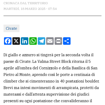
CONTATTI
CRONACA DAL TERRITORIO
MARTEDÌ, 18 MARZO 2025 - 07:54
La
redazione
Scrivici
Civate
Per
Facebook
X
LinkedIn
WhatsApp
Telegram
Email
Print
Condividi
la
tua
Di giallo e azzurro si tingerà per la seconda volta il
pubblicità
paese di Civate. La Valma Street Block ritorna il 5
aprile all’ombra del Cornizzolo e della Basilica di San
CERCA
Pietro al Monte, aprendo così le porte a centinaia di
climber che si cimenteranno in 40 postazioni boulder.
Cerca
Brevi ma intesi movimenti di arrampicata, protetti da
per
materassi e dall’attenta supervisione dei giudici
comune
presenti su ogni postazione che convalideranno il
Ricerca