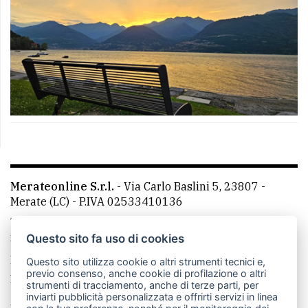
Merateonline S.r.l.
-
Via Carlo Baslini 5, 23807 -
Merate (LC)
- P.IVA 02533410136
Telefono:
039 9902881
- Whatsapp: 351 3481257 - E-
mail: redazione@leccoonline.com
Questo sito fa uso di cookies
La redazione
MerateOnline
CasateOnline
RSS
Questo sito utilizza cookie o altri strumenti tecnici e,
previo consenso, anche cookie di profilazione o altri
Made by
VIP
strumenti di tracciamento, anche di terze parti, per
inviarti pubblicità personalizzata e offrirti servizi in linea