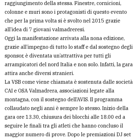
raggiungimento della stessa. Finestre, cornicioni,
avanzata
colonne e muri sono i protagonisti di questo evento
che per la prima volta si è svolto nel 2015 grazie
all’idea di 7 giovani valmadreresi.
LE
ALTRE
Oggi la manifestazione arrivata alla nona edizione,
TESTATE
grazie all’impegno di tutto lo staff e dal sostegno degli
sponsor, è diventata un’attrattiva per tutti gli
arrampicatori del nord Italia e non solo. Infatti, la gara
attira anche diversi stranieri.
La VSB come viene chiamata è sostenuta dalle società
CAI e OSA Valmadrera, associazioni legate alla
PRIVACY
montagna, con il sostegno dell’AVIS. Il programma
Privacy
collaudato negli anni è sempre lo stesso. Inizio della
policy
gara ore 13.30, chiusura dei blocchi alle 18.00 ed a
seguire le finali tra gli atleti che hanno concluso il
Cookie
maggior numero di prove. Dopo le premiazioni DJ set
policy