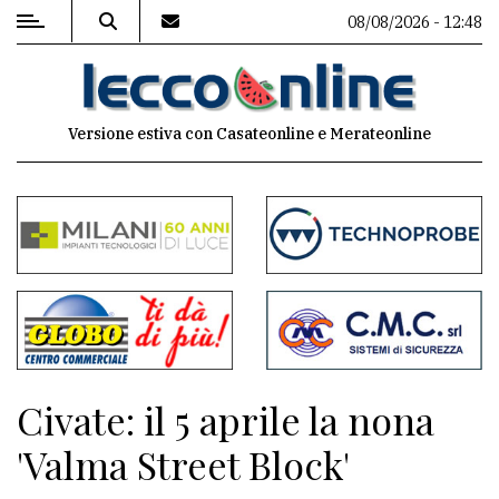
08/08/2026 - 12:48
MENU
Versione estiva con Casateonline e Merateonline
Editoriale
e
commenti
Contenuti
del
sito
Appuntamenti
Civate: il 5 aprile la nona
Meteo
'Valma Street Block'