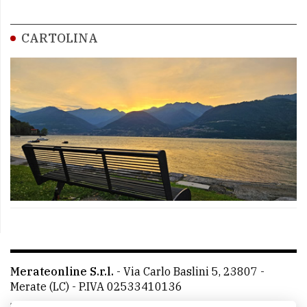
CARTOLINA
Merateonline S.r.l.
-
Via Carlo Baslini 5, 23807 -
Merate (LC)
- P.IVA 02533410136