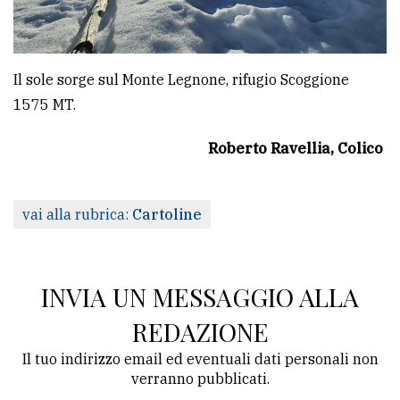
avanzata
Il sole sorge sul Monte Legnone, rifugio Scoggione
LE
ALTRE
1575 MT.
TESTATE
Roberto Ravellia, Colico
vai alla rubrica:
Cartoline
PRIVACY
INVIA UN MESSAGGIO ALLA
Privacy
REDAZIONE
policy
Il tuo indirizzo email ed eventuali dati personali non
Cookie
verranno pubblicati.
policy