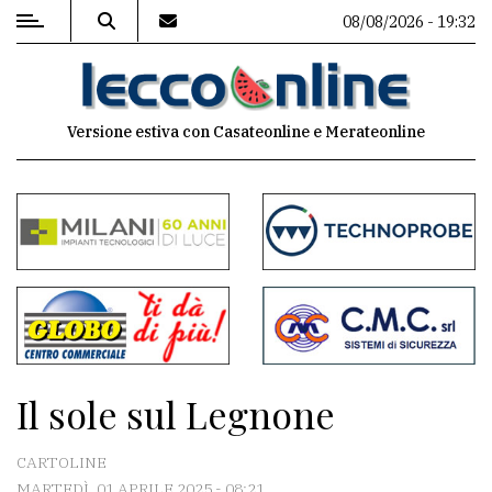
08/08/2026 - 19:32
MENU
Versione estiva con Casateonline e Merateonline
Editoriale
e
commenti
Contenuti
del
sito
Appuntamenti
Il sole sul Legnone
Meteo
CARTOLINE
MARTEDÌ, 01 APRILE 2025 - 08:21