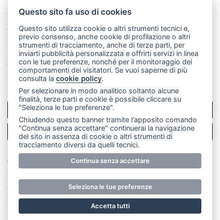
Telefono:
039 9902881
- Whatsapp: 351 3481257 - E-
mail: redazione@leccoonline.com
Questo sito fa uso di cookies
La redazione
MerateOnline
CasateOnline
RSS
Questo sito utilizza cookie o altri strumenti tecnici e,
previo consenso, anche cookie di profilazione o altri
Made by
VIP
strumenti di tracciamento, anche di terze parti, per
inviarti pubblicità personalizzata e offrirti servizi in linea
Privacy policy
Cookie policy
con le tue preferenze, nonché per il monitoraggio dei
comportamenti dei visitatori. Se vuoi saperne di più
Rivedi le tue scelte sui cookie
consulta la
cookie policy
.
Per selezionare in modo analitico soltanto alcune
finalità, terze parti e cookie è possibile cliccare su
"Seleziona le tue preferenze".
SCRIVICI
Chiudendo questo banner tramite l'apposito comando
"Continua senza accettare" continuerai la navigazione
PER LA TUA PUBBLICITÀ
del sito in assenza di cookie o altri strumenti di
tracciamento diversi da quelli tecnici.
Continua senza accettare
© Copyright Merateonline S.r.l. - Tutti i diritti riservati.
E' proibita la riproduzione e pubblicazione anche
parziale di testi, articoli e immagini senza la
Seleziona le tue preferenze
preventiva autorizzazione scritta dell'editore. RI Lecco
numero Rea LC 291.277 - Capitale sociale 10.329,14 €
Accetta tutti