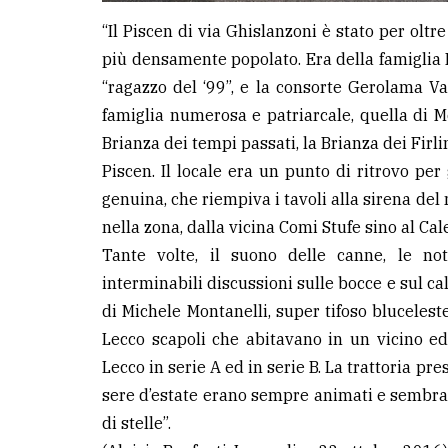
“Il Piscen di via Ghislanzoni è stato per oltre
più densamente popolato. Era della famiglia Mo
“ragazzo del ‘99”, e la consorte Gerolama Val
famiglia numerosa e patriarcale, quella di Mo
Brianza dei tempi passati, la Brianza dei Firli
Piscen. Il locale era un punto di ritrovo per
genuina, che riempiva i tavoli alla sirena de
nella zona, dalla vicina Comi Stufe sino al Cal
Tante volte, il suono delle canne, le no
interminabili discussioni sulle bocce e sul ca
di Michele Montanelli, super tifoso bluceles
Lecco scapoli che abitavano in un vicino edi
Lecco in serie A ed in serie B. La trattoria pr
sere d’estate erano sempre animati e sembrava
di stelle”.