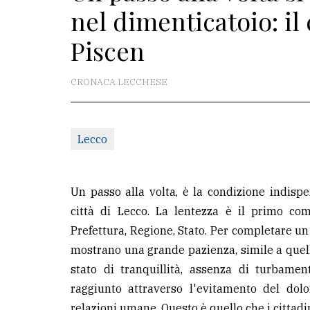
nel dimenticatoio: il 
redazione
Piscen
Scrivici
Per
CRONACA LECCHESE
la
tua
pubblicità
Lecco
CERCA
Un passo alla volta, è la condizione indispe
Cerca
città di Lecco. La lentezza è il primo co
per
Prefettura, Regione, Stato. Per completare un 
comune
mostrano una grande pazienza, simile a quel
stato di tranquillità, assenza di turbamen
Ricerca
raggiunto attraverso l'evitamento del dolo
avanzata
relazioni umane. Questo è quello che i cittadini