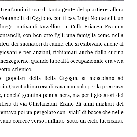
 trent’anni ritrovo di tanta gente del quartiere, allora
ntanelli, di Oggiono, con il cav. Luigi Montanelli, un
negri, nativa di Ravellino, in Colle Brianza. Era una
ntanelli, con ben otto figli; una famiglia come nella
nfeu, dei suonatori di canne, che si esibivano anche al
 giovani e per anziani, richiamati anche dalla cucina
l mezzogiorno, quando la realtà occupazionale era viva
eotto Arlenico.
te popolari della Bella Gigogin, si mescolano ad
lcio. Quest’ultimo era di casa non solo per la presenza
te, nonché genuina penna nera, ma per i giocatori del
ficio di via Ghislanzoni. Erano gli anni migliori del
esentava poi un pergolato con “viali” di bocce che nelle
no correre verso l’infinito, sotto un cielo luccicante