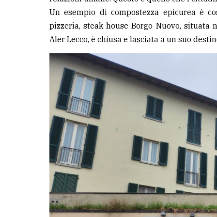
Un esempio di compostezza epicurea è cost
LE
pizzeria, steak house Borgo Nuovo, situata n
ALTRE
Aler Lecco, è chiusa e lasciata a un suo destin
TESTATE
PRIVACY
Privacy
policy
Cookie
policy