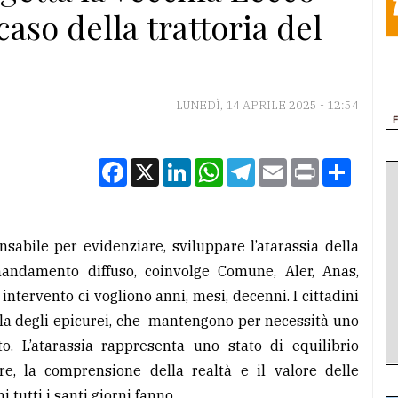
caso della trattoria del
LUNEDÌ, 14 APRILE 2025 - 12:54
Facebook
X
LinkedIn
WhatsApp
Telegram
Email
Print
Condiv
nsabile per evidenziare, sviluppare l’atarassia della
mandamento diffuso, coinvolge Comune, Aler, Anas,
intervento ci vogliono anni, mesi, decenni. I cittadini
la degli epicurei, che mantengono per necessità uno
to. L’atarassia rappresenta uno stato di equilibrio
re, la comprensione della realtà e il valore delle
 tutti i santi giorni fanno.