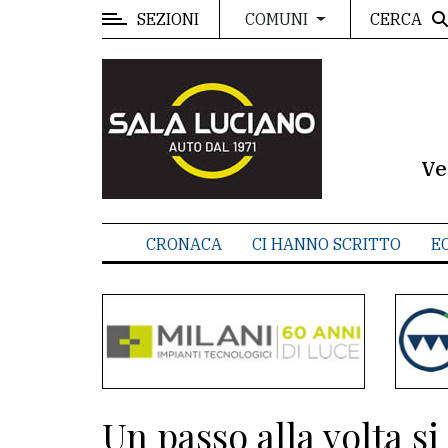
SEZIONI
CERCA
COMUNI
MENU
Editoriale
e
commenti
Ve
Contenuti
del
CRONACA
CI HANNO SCRITTO
E
sito
Appuntamenti
Meteo
CONTATTI
Un passo alla volta si
La