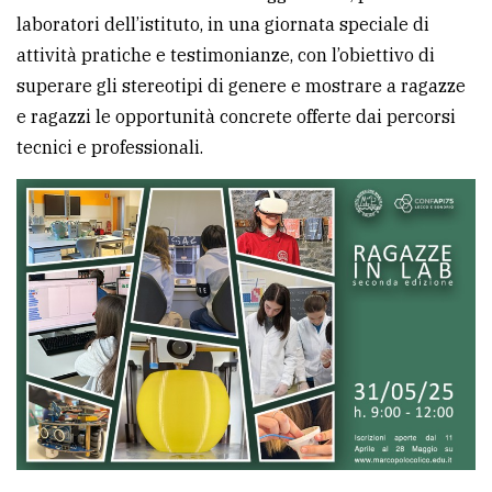
laboratori dell’istituto, in una giornata speciale di
avanzata
attività pratiche e testimonianze, con l’obiettivo di
superare gli stereotipi di genere e mostrare a ragazze
LE
e ragazzi le opportunità concrete offerte dai percorsi
ALTRE
TESTATE
tecnici e professionali.
PRIVACY
Privacy
policy
Cookie
policy