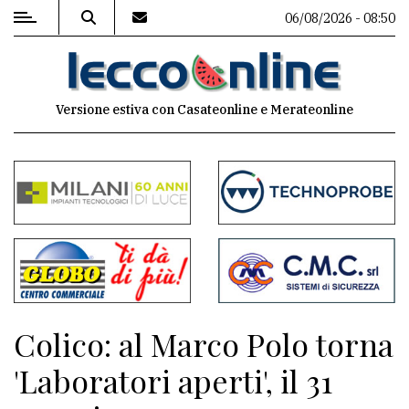
06/08/2026 - 08:50
MENU
Versione estiva con Casateonline e Merateonline
Editoriale
e
commenti
Contenuti
del
sito
Appuntamenti
Colico: al Marco Polo torna
Meteo
'Laboratori aperti', il 31