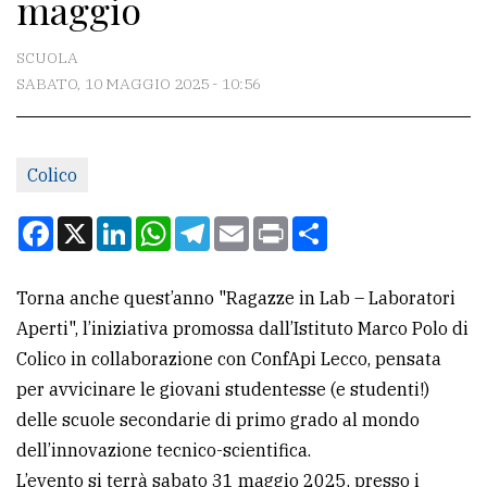
maggio
CONTATTI
La
SCUOLA
redazione
SABATO, 10 MAGGIO 2025 - 10:56
Scrivici
Per
Colico
la
Facebook
X
LinkedIn
WhatsApp
Telegram
Email
Print
Condividi
tua
pubblicità
Torna anche quest’anno "Ragazze in Lab – Laboratori
Aperti", l’iniziativa promossa dall’Istituto Marco Polo di
CERCA
Colico in collaborazione con ConfApi Lecco, pensata
Cerca
per avvicinare le giovani studentesse (e studenti!)
per
delle scuole secondarie di primo grado al mondo
comune
dell’innovazione tecnico-scientifica.
L’evento si terrà sabato 31 maggio 2025, presso i
Ricerca