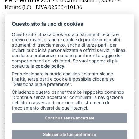
Merateonline S.r.l.
-
Via Carlo Baslini 5, 23807 -
Merate (LC)
- P.IVA 02533410136
Telefono:
039 9902881
- Whatsapp: 351 3481257 - E-
mail: redazione@leccoonline.com
Questo sito fa uso di cookies
La redazione
MerateOnline
CasateOnline
RSS
Questo sito utilizza cookie o altri strumenti tecnici e,
previo consenso, anche cookie di profilazione o altri
Made by
VIP
strumenti di tracciamento, anche di terze parti, per
inviarti pubblicità personalizzata e offrirti servizi in linea
Privacy policy
Cookie policy
con le tue preferenze, nonché per il monitoraggio dei
comportamenti dei visitatori. Se vuoi saperne di più
Rivedi le tue scelte sui cookie
consulta la
cookie policy
.
Per selezionare in modo analitico soltanto alcune
finalità, terze parti e cookie è possibile cliccare su
"Seleziona le tue preferenze".
SCRIVICI
Chiudendo questo banner tramite l'apposito comando
"Continua senza accettare" continuerai la navigazione
PER LA TUA PUBBLICITÀ
del sito in assenza di cookie o altri strumenti di
tracciamento diversi da quelli tecnici.
© Copyright Merateonline S.r.l. - Tutti i diritti riservati.
Continua senza accettare
E' proibita la riproduzione e pubblicazione anche
parziale di testi, articoli e immagini senza la
Seleziona le tue preferenze
preventiva autorizzazione scritta dell'editore. RI Lecco