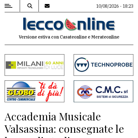
10/08/2026 - 18:23
MENU
Versione estiva con Casateonline e Merateonline
Editoriale
e
commenti
Contenuti
del
sito
Appuntamenti
Accademia Musicale
Meteo
Valsassina: consegnate le