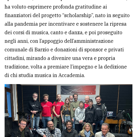
ha voluto esprimere profonda gratitudine ai
avanzata
finanziatori del progetto “scholarship”, nato in seguito
alla pandemia per incentivare e sostenere la ripresa
LE
dei corsi di musica, canto e danza, e poi proseguito
ALTRE
TESTATE
negli anni, con l’appoggio dell’amministrazione
comunale di Barzio e donazioni di sponsor e privati
cittadini, mirando a divenire una vera e propria
tradizione, volta a premiare l’impegno e la dedizione
di chi studia musica in Accademia.
PRIVACY
Privacy
policy
Cookie
policy