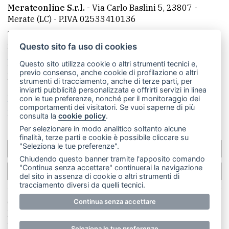
Merateonline S.r.l.
-
Via Carlo Baslini 5, 23807 -
Merate (LC)
- P.IVA 02533410136
Telefono:
039 9902881
- Whatsapp: 351 3481257 - E-
mail: redazione@leccoonline.com
Questo sito fa uso di cookies
La redazione
MerateOnline
CasateOnline
RSS
Questo sito utilizza cookie o altri strumenti tecnici e,
previo consenso, anche cookie di profilazione o altri
Made by
VIP
strumenti di tracciamento, anche di terze parti, per
inviarti pubblicità personalizzata e offrirti servizi in linea
Privacy policy
Cookie policy
con le tue preferenze, nonché per il monitoraggio dei
comportamenti dei visitatori. Se vuoi saperne di più
Rivedi le tue scelte sui cookie
consulta la
cookie policy
.
Per selezionare in modo analitico soltanto alcune
finalità, terze parti e cookie è possibile cliccare su
"Seleziona le tue preferenze".
SCRIVICI
Chiudendo questo banner tramite l'apposito comando
"Continua senza accettare" continuerai la navigazione
PER LA TUA PUBBLICITÀ
del sito in assenza di cookie o altri strumenti di
tracciamento diversi da quelli tecnici.
Continua senza accettare
© Copyright Merateonline S.r.l. - Tutti i diritti riservati.
E' proibita la riproduzione e pubblicazione anche
parziale di testi, articoli e immagini senza la
Seleziona le tue preferenze