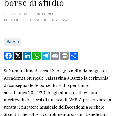
borse di studio
CONTATTI
La
CRONACA DAL TERRITORIO
redazione
MERCOLEDÌ, 14 MAGGIO 2025 - 16:41
Scrivici
Per
Barzio
la
Facebook
X
LinkedIn
WhatsApp
Telegram
Email
Print
Condividi
tua
pubblicità
Si è tenuta lunedì sera 12 maggio nell’aula magna di
Accademia Musicale Valsassina a Barzio la cerimonia
CERCA
di consegna delle borse di studio per l’anno
Cerca
accademico 2024/2025 agli allievi e allieve più
per
meritevoli dei corsi di musica di AMV. A presenziare la
comune
serata il direttore musicale dell’Accademia Michele
Spandri che, oltre a complimentarsi con i beneficiari,
Ricerca