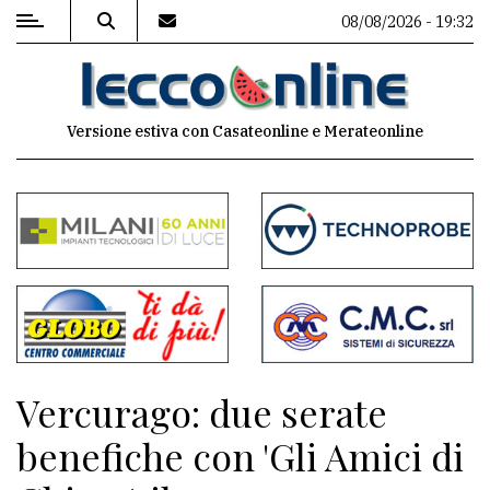
08/08/2026 - 19:32
MENU
Versione estiva con Casateonline e Merateonline
Editoriale
e
commenti
Contenuti
del
sito
Appuntamenti
Vercurago: due serate
Meteo
benefiche con 'Gli Amici di