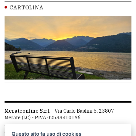
CARTOLINA
Merateonline S.r.l.
-
Via Carlo Baslini 5, 23807 -
Merate (LC)
- P.IVA 02533410136
Telefono:
039 9902881
- Whatsapp: 351 3481257 - E-
mail: redazione@leccoonline.com
Questo sito fa uso di cookies