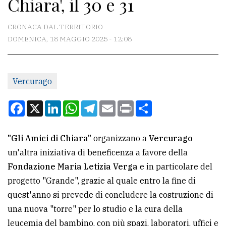
Chiara', il 30 e 31
CONTATTI
La
CRONACA DAL TERRITORIO
redazione
DOMENICA, 18 MAGGIO 2025 - 12:08
Scrivici
Per
Vercurago
la
Facebook
X
LinkedIn
WhatsApp
Telegram
Email
Print
Condividi
tua
pubblicità
"Gli Amici di Chiara"
organizzano a
Vercurago
un'altra iniziativa di beneficenza a favore della
CERCA
Fondazione Maria Letizia Verga
e in particolare del
Cerca
progetto "Grande", grazie al quale entro la fine di
per
quest'anno si prevede di concludere la costruzione di
comune
una nuova "torre" per lo studio e la cura della
leucemia del bambino, con più spazi, laboratori, uffici e
Ricerca