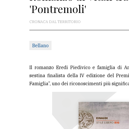
'Pontremoli'
redazione
Scrivici
CRONACA DAL TERRITORIO
Per
la
Bellano
tua
pubblicità
Il romanzo Eredi Piedivico e famiglia di An
CERCA
sestina finalista della IV edizione del Prem
Famiglia”, uno dei riconoscimenti più significa
Cerca
per
comune
Ricerca
avanzata