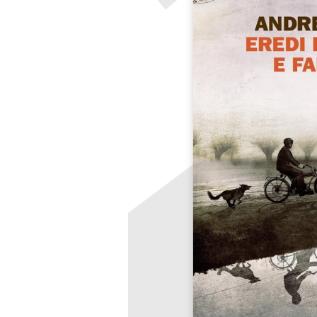
LE
ALTRE
TESTATE
PRIVACY
Privacy
policy
Cookie
policy