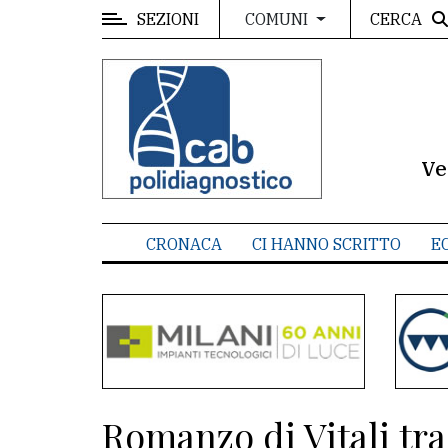
SEZIONI
CERCA
COMUNI
MENU
Editoriale
e
commenti
Ve
Contenuti
del
CRONACA
CI HANNO SCRITTO
E
sito
Appuntamenti
Meteo
CONTATTI
Romanzo di Vitali tra 
La