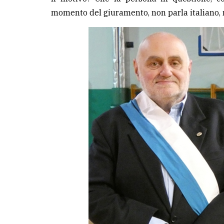
momento del giuramento, non parla italiano, 
LE
ALTRE
TESTATE
PRIVACY
Privacy
policy
Cookie
policy