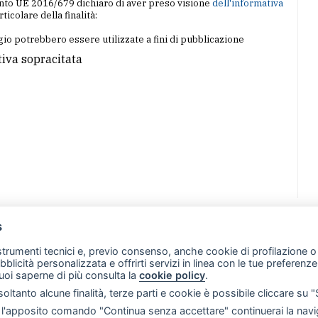
amento UE 2016/679 dichiaro di aver preso visione
dell'informativa
articolare della finalità:
io potrebbero essere utilizzate a fini di pubblicazione
tiva sopracitata
s
07 - Merate (LC)
- P.IVA 02533410136
 strumenti tecnici e, previo consenso, anche cookie di profilazione o 
257 - E-mail: redazione@leccoonline.com
ubblicità personalizzata e offrirti servizi in linea con le tue preferen
uoi saperne di più consulta la
cookie policy
.
RSS
Made by
VIP
oltanto alcune finalità, terze parti e cookie è possibile cliccare su 
 scelte sui cookie
'apposito comando "Continua senza accettare" continuerai la navig