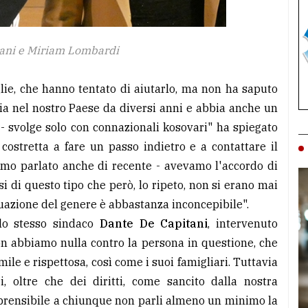
tani e Miriam Lombardi
oglie, che hanno tentato di aiutarlo, ma non ha saputo
a nel nostro Paese da diversi anni e abbia anche un
- svolge solo con connazionali kosovari" ha spiegato
ostretta a fare un passo indietro e a contattare il
amo parlato anche di recente - avevamo l'accordo di
i di questo tipo che però, lo ripeto, non si erano mai
ituazione del genere è abbastanza inconcepibile".
lo stesso sindaco
Dante De Capitani
, intervenuto
on abbiamo nulla contro la persona in questione, che
le e rispettosa, così come i suoi famigliari. Tuttavia
i, oltre che dei diritti, come sancito dalla nostra
mprensibile a chiunque non parli almeno un minimo la