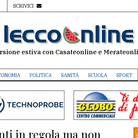
SCRIVICI
rsione estiva con Casateonline e Merateonl
CONOMIA
POLITICA
SANITÀ
SCUOLA
SPORT
nti in regola ma non