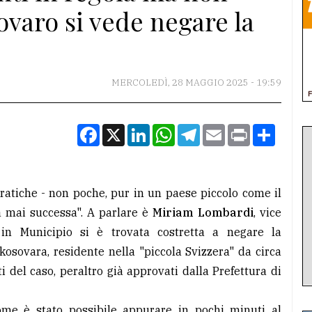
sovaro si vede negare la
MERCOLEDÌ, 28 MAGGIO 2025 - 19:59
Facebook
X
LinkedIn
WhatsApp
Telegram
Email
Print
Condiv
atiche - non poche, pur in un paese piccolo come il
 mai successa". A parlare è
Miriam Lombardi
, vice
in Municipio si è trovata costretta a negare la
osovara, residente nella "piccola Svizzera" da circa
 del caso, peraltro già approvati dalla Prefettura di
ome è stato possibile appurare in pochi minuti al