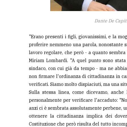
Dante De Capi
"Erano presenti i figli, giovanissimi, e la m
proferire nemmeno una parola, nonostante si
lavoro regolare, che però - a quanto sembra 
Miriam Lombardi. "A quel punto sono stata c
sindaco, con cui già da tempo - ma ne abbi
non firmare l'ordinanza di cittadinanza in cas
verificati. Siamo molto dispiaciuti, ma una s
Sulla stessa linea, come dicevamo, anche 
personalmente per verificare l'accaduto: "N
anzi ci è sembrata assolutamente perbene, umi
ottenere la cittadinanza implica dei dover
Costituzione che però risulta del tutto inco