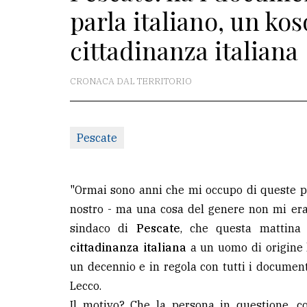
parla italiano, un ko
redazione
cittadinanza italiana
Scrivici
Per
CRONACA DAL TERRITORIO
la
tua
pubblicità
Pescate
CERCA
"Ormai sono anni che mi occupo di queste pr
Cerca
nostro - ma una cosa del genere non mi era
per
sindaco di
Pescate
, che questa mattina 
comune
cittadinanza italiana
a un uomo di origine k
un decennio e in regola con tutti i documenti
Ricerca
Lecco.
avanzata
Il motivo? Che la persona in questione, c