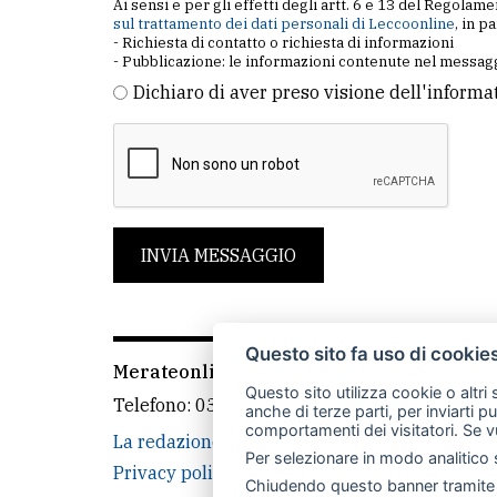
Ai sensi e per gli effetti degli artt. 6 e 13 del Regol
sul trattamento dei dati personali di Leccoonline
, in p
- Richiesta di contatto o richiesta di informazioni
- Pubblicazione: le informazioni contenute nel messagg
Dichiaro di aver preso visione dell'informa
INVIA MESSAGGIO
Questo sito fa uso di cookie
Merateonline S.r.l.
-
Via Carlo Baslini 5, 238
Questo sito utilizza cookie o altri
Telefono:
039 9902881
- Whatsapp: 351 3481
anche di terze parti, per inviarti p
comportamenti dei visitatori. Se v
La redazione
MerateOnline
CasateOnline
Per selezionare in modo analitico s
Privacy policy
Cookie policy
Rivedi le tue
Chiudendo questo banner tramite l