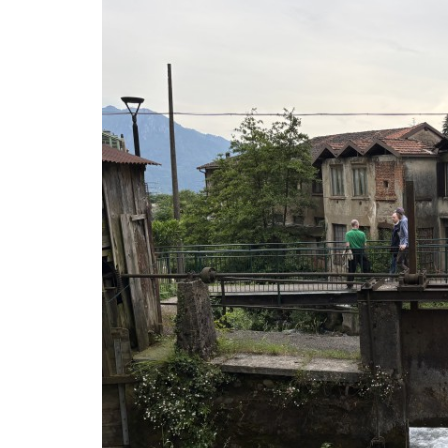
LE
ALTRE
TESTATE
PRIVACY
Privacy
policy
Cookie
policy