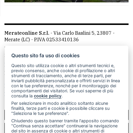
Merateonline S.r.l.
-
Via Carlo Baslini 5, 23807 -
Merate (LC)
- P.IVA 02533410136
Telefono:
039 9902881
- Whatsapp: 351 3481257 - E-
mail: redazione@leccoonline.com
Questo sito fa uso di cookies
La redazione
MerateOnline
CasateOnline
RSS
Questo sito utilizza cookie o altri strumenti tecnici e,
previo consenso, anche cookie di profilazione o altri
Made by
VIP
strumenti di tracciamento, anche di terze parti, per
inviarti pubblicità personalizzata e offrirti servizi in linea
Privacy policy
Cookie policy
con le tue preferenze, nonché per il monitoraggio dei
comportamenti dei visitatori. Se vuoi saperne di più
Rivedi le tue scelte sui cookie
consulta la
cookie policy
.
Per selezionare in modo analitico soltanto alcune
finalità, terze parti e cookie è possibile cliccare su
"Seleziona le tue preferenze".
SCRIVICI
Chiudendo questo banner tramite l'apposito comando
"Continua senza accettare" continuerai la navigazione
PER LA TUA PUBBLICITÀ
del sito in assenza di cookie o altri strumenti di