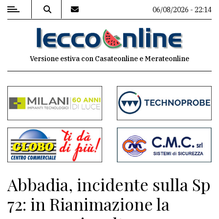
06/08/2026 - 22:14
MENU
Versione estiva con Casateonline e Merateonline
Editoriale
e
commenti
Contenuti
del
sito
Appuntamenti
Abbadia, incidente sulla Sp
Meteo
72: in Rianimazione la