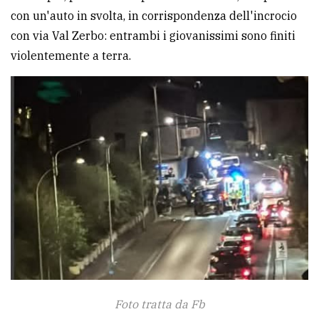
con un'auto in svolta, in corrispondenza dell'incrocio
avanzata
con via Val Zerbo: entrambi i giovanissimi sono finiti
violentemente a terra.
LE
ALTRE
TESTATE
PRIVACY
Privacy
policy
Cookie
Foto tratta da Fb
policy