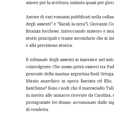
amore per la scrittura, iniziata quasi per gio
LE
ALTRE
Autore di vari romanzi pubblicati nella collana
TESTATE
degli assenti" e "Sarah la nera"), Giovanni Cor
Brianza lecchese, intrecciando mistero e stori
storie principali e trame secondarie che si i
e alla precisione storica.
Il tribunale degli assenti si inserisce nel so
PRIVACY
coinvolgente. Che nesso potrà esserci tra Padr
Privacy
generale della marina argentina Raùl Ortega,
policy
libraio anarchico in epoca fascista ed Elio, 
Sant’Anna? Sono i nodi che il maresciallo Tul
Cookie
in merito alle minacce ricevute da Carolina,
policy
protagoniste tre donne, accomunate dalle ing
di vendetta.