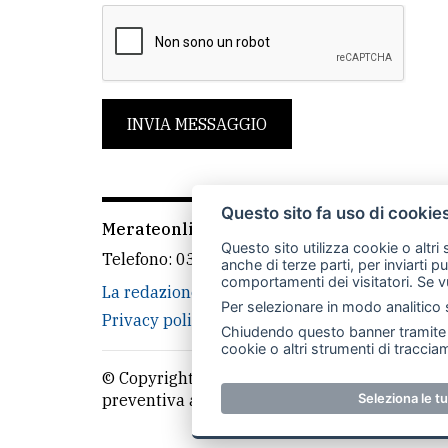
INVIA MESSAGGIO
Questo sito fa uso di cookie
Merateonline S.r.l.
-
Via Carlo Baslini 5, 238
Questo sito utilizza cookie o altri
Telefono:
039 9902881
- Whatsapp: 351 3481
anche di terze parti, per inviarti p
comportamenti dei visitatori. Se v
La redazione
MerateOnline
CasateOnline
Per selezionare in modo analitico s
Privacy policy
Cookie policy
Rivedi le tue
Chiudendo questo banner tramite l
cookie o altri strumenti di tracciam
© Copyright Merateonline S.r.l. - Tutti i diritt
Seleziona le t
preventiva autorizzazione scritta dell'editor