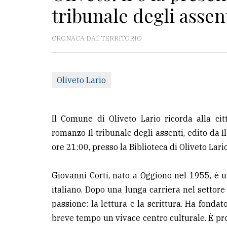
tribunale degli assent
redazione
Scrivici
CRONACA DAL TERRITORIO
Per
la
Oliveto Lario
tua
pubblicità
Il Comune di Oliveto Lario ricorda alla cit
CERCA
romanzo Il tribunale degli assenti, edito da Il
ore 21:00, presso la Biblioteca di Oliveto Lari
Cerca
per
Giovanni Corti, nato a Oggiono nel 1955, è 
comune
italiano. Dopo una lunga carriera nel settore
Ricerca
passione: la lettura e la scrittura. Ha fonda
avanzata
breve tempo un vivace centro culturale. È propr