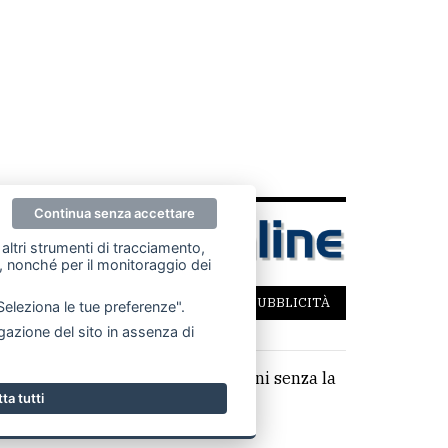
Continua senza accettare
altri strumenti di tracciamento,
ze, nonché per il monitoraggio dei
SCRIVICI
PER LA TUA PUBBLICITÀ
"Seleziona le tue preferenze".
azione del sito in assenza di
parziale di testi, articoli e immagini senza la
ta tutti
,14 €