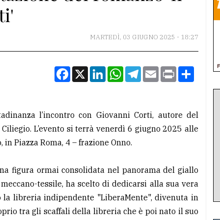
i'
MARTEDÌ, 03 GIUGNO 2025 - 18:27
Facebook
X
LinkedIn
WhatsApp
Telegram
Email
Print
Condiv
tadinanza l’incontro con Giovanni Corti, autore del
 Ciliegio. L’evento si terrà venerdì 6 giugno 2025 alle
o, in Piazza Roma, 4 – frazione Onno.
una figura ormai consolidata nel panorama del giallo
 meccano-tessile, ha scelto di dedicarsi alla sua vera
to la libreria indipendente "LiberaMente", divenuta in
io tra gli scaffali della libreria che è poi nato il suo