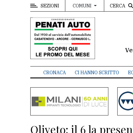
SEZIONI
CERCA
COMUNI
MENU
Editoriale
e
commenti
Ve
Contenuti
del
CRONACA
CI HANNO SCRITTO
E
sito
Appuntamenti
Meteo
CONTATTI
Oliveto: il 6 la prese
La