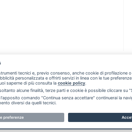
s
07 - Merate (LC)
- P.IVA 02533410136
 strumenti tecnici e, previo consenso, anche cookie di profilazione o 
257 - E-mail: redazione@leccoonline.com
ubblicità personalizzata e offrirti servizi in linea con le tue preferen
uoi saperne di più consulta la
cookie policy
.
RSS
Made by
VIP
oltanto alcune finalità, terze parti e cookie è possibile cliccare su 
 scelte sui cookie
'apposito comando "Continua senza accettare" continuerai la navig
ento diversi da quelli tecnici.
i riservati. E' proibita la riproduzione e pubblicazione anche 
ue preferenze
Accet
e. RI Lecco numero Rea LC 291.277 - Capitale sociale 10.329