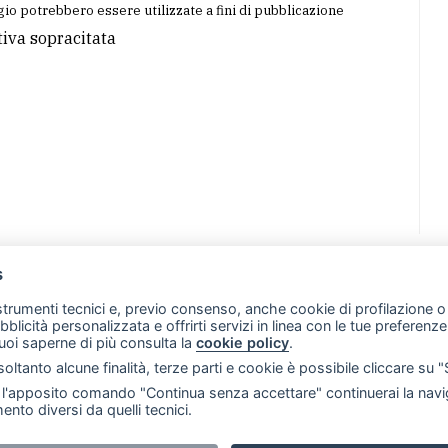
io potrebbero essere utilizzate a fini di pubblicazione
tiva sopracitata
s
07 - Merate (LC)
- P.IVA 02533410136
 strumenti tecnici e, previo consenso, anche cookie di profilazione o 
257 - E-mail: redazione@leccoonline.com
ubblicità personalizzata e offrirti servizi in linea con le tue preferen
uoi saperne di più consulta la
cookie policy
.
RSS
Made by
VIP
oltanto alcune finalità, terze parti e cookie è possibile cliccare su 
 scelte sui cookie
'apposito comando "Continua senza accettare" continuerai la navig
ento diversi da quelli tecnici.
i riservati. E' proibita la riproduzione e pubblicazione anche 