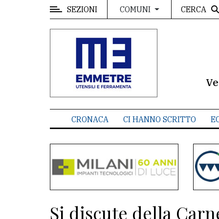
SEZIONI
CERCA
COMUNI
MENU
Editoriale
e
commenti
Ve
Contenuti
del
CRONACA
CI HANNO SCRITTO
E
sito
Appuntamenti
Meteo
CONTATTI
Si discute della Carne
La