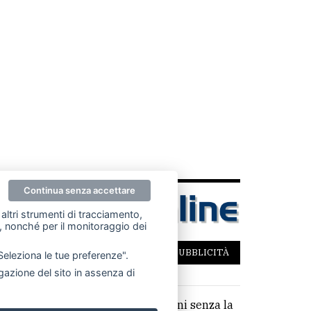
Continua senza accettare
altri strumenti di tracciamento,
ze, nonché per il monitoraggio dei
SCRIVICI
PER LA TUA PUBBLICITÀ
"Seleziona le tue preferenze".
azione del sito in assenza di
parziale di testi, articoli e immagini senza la