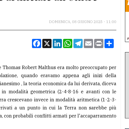
DOMENICA, 08 GIUGNO 2025 - 11:00
Facebook
X
LinkedIn
WhatsApp
Telegram
Email
Print
Condiv
lese Thomas Robert Malthus era molto preoccupato per
lazione, quando eravamo appena agli inizi della
ianesimo , la teoria economica da lui derivata, diceva
a in modalità geometrica (2-4-8-16 e avanti con le
Terra crescevano invece in modalità aritmetica (1-2-3-
arrivati a un punto in cui la Terra non sarebbe più
, con probabili conflitti armati per l'accaparramento