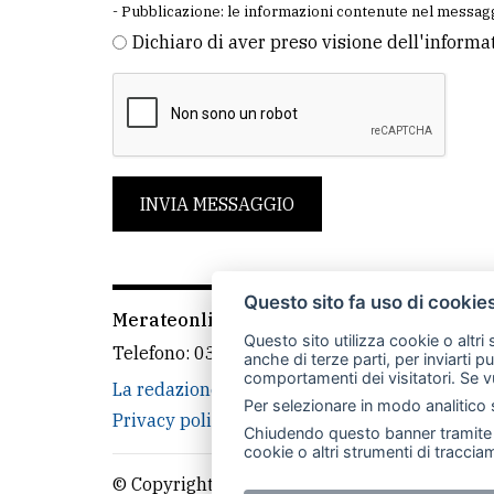
- Pubblicazione: le informazioni contenute nel messagg
Dichiaro di aver preso visione dell'informa
INVIA MESSAGGIO
Questo sito fa uso di cookie
Merateonline S.r.l.
-
Via Carlo Baslini 5, 238
Questo sito utilizza cookie o altri
Telefono:
039 9902881
- Whatsapp: 351 3481
anche di terze parti, per inviarti p
comportamenti dei visitatori. Se v
La redazione
MerateOnline
CasateOnline
Per selezionare in modo analitico s
Privacy policy
Cookie policy
Rivedi le tue
Chiudendo questo banner tramite l
cookie o altri strumenti di tracciam
© Copyright Merateonline S.r.l. - Tutti i diritt