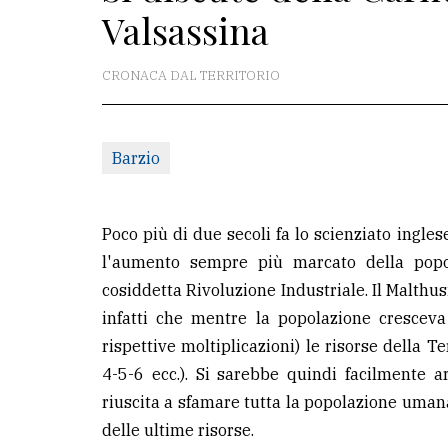
Valsassina
redazione
Scrivici
CRONACA DAL TERRITORIO
Per
la
Barzio
tua
pubblicità
Poco più di due secoli fa lo scienziato ing
CERCA
l'aumento sempre più marcato della popo
cosiddetta Rivoluzione Industriale. Il Malthus
Cerca
infatti che mentre la popolazione crescev
per
rispettive moltiplicazioni) le risorse della 
comune
4-5-6 ecc.). Si sarebbe quindi facilmente 
Ricerca
riuscita a sfamare tutta la popolazione umana
avanzata
delle ultime risorse.