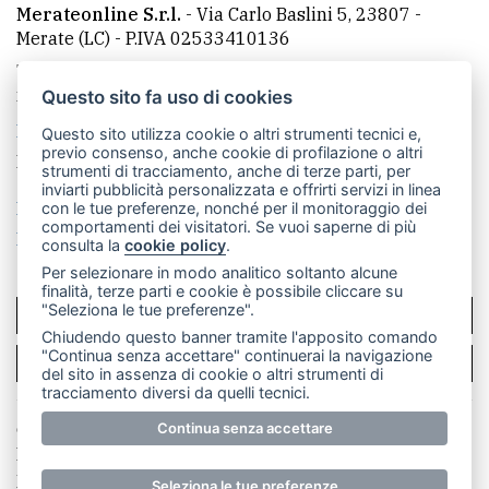
Merateonline S.r.l.
-
Via Carlo Baslini 5, 23807 -
Merate (LC)
- P.IVA 02533410136
Telefono:
039 9902881
- Whatsapp: 351 3481257 - E-
mail: redazione@leccoonline.com
Questo sito fa uso di cookies
La redazione
MerateOnline
CasateOnline
RSS
Questo sito utilizza cookie o altri strumenti tecnici e,
previo consenso, anche cookie di profilazione o altri
Made by
VIP
strumenti di tracciamento, anche di terze parti, per
inviarti pubblicità personalizzata e offrirti servizi in linea
Privacy policy
Cookie policy
con le tue preferenze, nonché per il monitoraggio dei
comportamenti dei visitatori. Se vuoi saperne di più
Rivedi le tue scelte sui cookie
consulta la
cookie policy
.
Per selezionare in modo analitico soltanto alcune
finalità, terze parti e cookie è possibile cliccare su
"Seleziona le tue preferenze".
SCRIVICI
Chiudendo questo banner tramite l'apposito comando
"Continua senza accettare" continuerai la navigazione
PER LA TUA PUBBLICITÀ
del sito in assenza di cookie o altri strumenti di
tracciamento diversi da quelli tecnici.
© Copyright Merateonline S.r.l. - Tutti i diritti riservati.
Continua senza accettare
E' proibita la riproduzione e pubblicazione anche
parziale di testi, articoli e immagini senza la
Seleziona le tue preferenze