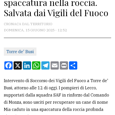
spaccatura nella roccia.
CONTATTI
Salvata dai Vigili del Fuoco
La
redazione
CRONACA DAL TERRITORIO
Scrivici
DOMENICA, 15 GIUGNO 2025 - 12:52
Per
la
Torre de' Busi
tua
pubblicità
Facebook
X
LinkedIn
WhatsApp
Telegram
Email
Print
Condividi
CERCA
Intervento di Soccorso dei Vigili del Fuoco a Torre de'
Busi, attorno alle 12 di oggi. I pompieri di Lecco,
Cerca
supportati dalla squadra SAF in rinforzo dal Comando
per
di Monza, sono usciti per recuperare un cane di nome
comune
Mia caduto in una spaccatura della roccia profonda
Ricerca