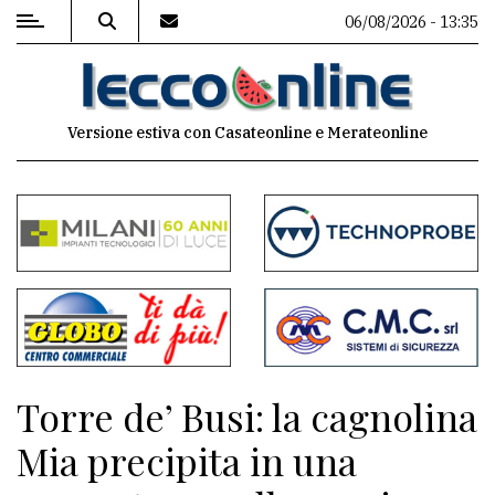
06/08/2026 - 13:35
MENU
Versione estiva con Casateonline e Merateonline
Editoriale
e
commenti
Contenuti
del
sito
Appuntamenti
Torre de’ Busi: la cagnolina
Meteo
Mia precipita in una