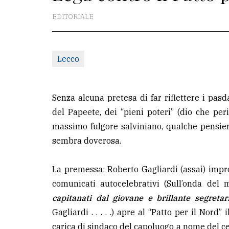
redazione
EDITORIALE
Scrivici
Per
Lecco
la
tua
pubblicità
Senza alcuna pretesa di far riflettere i pasd
del Papeete, dei “pieni poteri” (dio che p
massimo fulgore salviniano, qualche pensier
CERCA
sembra doverosa.
Cerca
per
La premessa: Roberto Gagliardi (assai) impro
comune
comunicati autocelebrativi (Sull’onda del m
capitanati dal giovane e brillante segretar
Ricerca
Gagliardi . . . . .) apre al “Patto per il Nord
avanzata
carica di sindaco del capoluogo a nome del cen