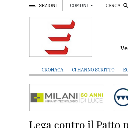
SEZIONI
CERCA
COMUNI
MENU
Editoriale
e
commenti
Ve
Contenuti
del
CRONACA
CI HANNO SCRITTO
E
sito
Appuntamenti
Meteo
CONTATTI
Lega contro il Patto 
La