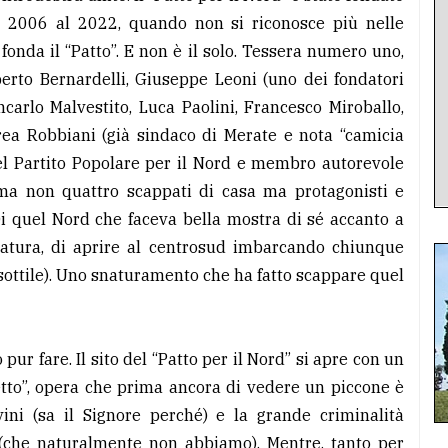
l 2006 al 2022, quando non si riconosce più nelle
 fonda il “Patto”. E non è il solo. Tessera numero uno,
berto Bernardelli, Giuseppe Leoni (uno dei fondatori
carlo Malvestito, Luca Paolini, Francesco Miroballo,
rea Robbiani (già sindaco di Merate e nota “camicia
 del Partito Popolare per il Nord e membro autorevole
omma non quattro scappati di casa ma protagonisti e
 Di quel Nord che faceva bella mostra di sé accanto a
natura, di aprire al centrosud imbarcando chiunque
 sottile). Uno snaturamento che ha fatto scappare quel
pur fare. Il sito del “Patto per il Nord” si apre con un
retto”, opera che prima ancora di vedere un piccone è
vini (sa il Signore perché) e la grande criminalità
 (che naturalmente non abbiamo). Mentre, tanto per