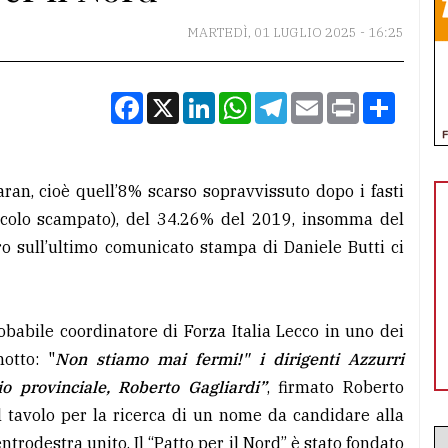
MARTEDÌ, 01 LUGLIO 2025 - 16:25
Facebook
X
LinkedIn
WhatsApp
Telegram
Email
Print
Condiv
aran, cioè quell’8% scarso sopravvissuto dopo i fasti
ericolo scampato), del 34.26% del 2019, insomma del
o sull’ultimo comunicato stampa di Daniele Butti ci
babile coordinatore di Forza Italia Lecco in uno dei
otto: "
Non stiamo mai fermi!" i dirigenti Azzurri
io provinciale, Roberto Gagliardi”
, firmato Roberto
” il tavolo per la ricerca di un nome da candidare alla
trodestra unito. Il “Patto per il Nord” è stato fondato