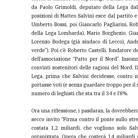
da Paolo Grimoldi, deputato della Lega da
LE
posizioni di Matteo Salvini esce dal partito e
ALTRE
Umberto Bossi, poi Giancarlo Pagliarini, Ro
TESTATE
della Lega Lombarda), Mario Borghezio. Gian
Lorenzo Bodega (già sindaco di Lecco), And
verde”). Poi c’è Roberto Castelli, fondatore
dell’associazione “Patto per il Nord”. Ins
convinti sostenitori delle ragioni del Nord.
PRIVACY
Lega, prima che Salvini decidesse, contro 
portasse voti (e senza guardare troppo per il
Privacy
numero di leghisti che sta tra il 34 e l’8%.
policy
Cookie
Ora una riflessione, i pasdaran, la dovrebbero 
policy
secco invito “Firma contro il ponte sullo st
costata 1,2 miliardi, che vogliono solo Sal
organizzata. Opera che costerà 14 miliardi