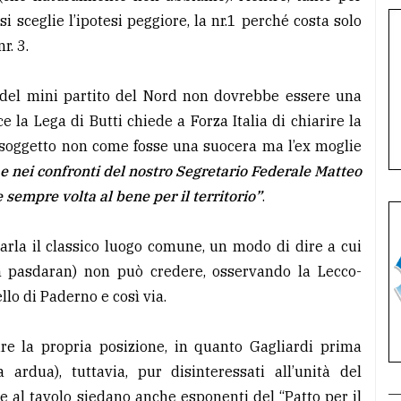
si sceglie l’ipotesi peggiore, la nr.1 perché costa solo
r. 3.
e del mini partito del Nord non dovrebbe essere una
e la Lega di Butti chiede a Forza Italia di chiarire la
o soggetto non come fosse una suocera ma l’ex moglie
 e nei confronti del nostro Segretario Federale Matteo
e sempre volta al bene per il territorio”
.
arla il classico luogo comune, un modo di dire a cui
 pasdaran) non può credere, osservando la Lecco-
ello di Paderno e così via.
ire la propria posizione, in quanto Gagliardi prima
ardua), tuttavia, pur disinteressati all’unità del
e al tavolo siedano anche esponenti del “Patto per il