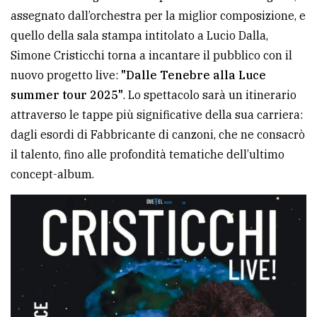
assegnato dall’orchestra per la miglior composizione, e
avanzata
quello della sala stampa intitolato a Lucio Dalla,
Simone Cristicchi torna a incantare il pubblico con il
LE
nuovo progetto live:
"Dalle Tenebre alla Luce
ALTRE
TESTATE
summer tour 2025"
. Lo spettacolo sarà un itinerario
attraverso le tappe più significative della sua carriera:
dagli esordi di Fabbricante di canzoni, che ne consacrò
il talento, fino alle profondità tematiche dell’ultimo
concept-album.
PRIVACY
Privacy
policy
Cookie
policy