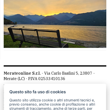
Merateonline S.r.l.
-
Via Carlo Baslini 5, 23807 -
Merate (LC)
- P.IVA 02533410136
Telefono:
039 9902881
- Whatsapp: 351 3481257 - E-
mail: redazione@leccoonline.com
Questo sito fa uso di cookies
La redazione
MerateOnline
CasateOnline
RSS
Questo sito utilizza cookie o altri strumenti tecnici e,
previo consenso, anche cookie di profilazione o altri
Made by
VIP
strumenti di tracciamento, anche di terze parti, per