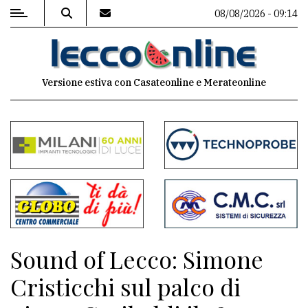
08/08/2026 - 09:14
MENU
Versione estiva con Casateonline e Merateonline
Editoriale
e
commenti
Contenuti
del
sito
Appuntamenti
Sound of Lecco: Simone
Meteo
Cristicchi sul palco di