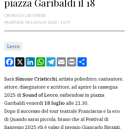
piazza Garibaldi il 18
CONTATTI
La
CRONACA LECCHESE
redazione
MARTEDÌ, 08 LUGLIO 2025 - 12:37
Scrivici
Per
Lecco
la
Facebook
X
LinkedIn
WhatsApp
Telegram
Email
Print
Condividi
tua
pubblicità
Sarà
Simone Cristicchi
, artista poliedrico, cantautore,
attore, disegnatore e scrittore, ad aprire la rassegna
CERCA
2025 di
Sound of Lecco
, esibendosi in piazza
Cerca
Garibaldi venerdì
18 luglio
alle 21.30.
per
Dopo il successo del tour teatrale Franciscus e la eco
comune
di Quando sarai piccola, brano che al Festival di
Sanremo 2025 gli è valso il premio Giancarlo Bigazzi,
Ricerca