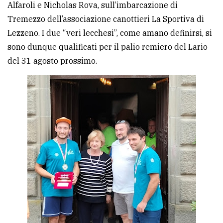
Alfaroli e Nicholas Rova, sull’imbarcazione di
avanzata
Tremezzo dell’associazione canottieri La Sportiva di
Lezzeno. I due “veri lecchesi”, come amano definirsi, si
sono dunque qualificati per il palio remiero del Lario
LE
ALTRE
del 31 agosto prossimo.
TESTATE
PRIVACY
Privacy
policy
Cookie
policy