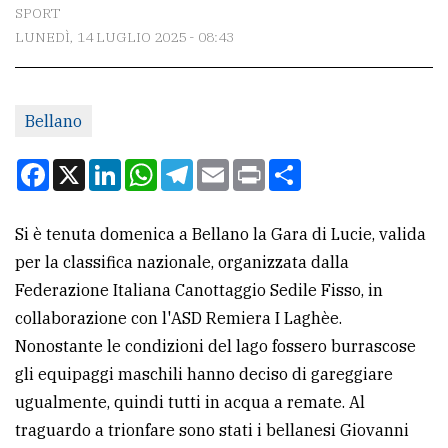
CONTATTI
SPORT
LUNEDÌ, 14 LUGLIO 2025 - 08:43
La
redazione
Scrivici
Bellano
Per
Facebook
X
LinkedIn
WhatsApp
Telegram
Email
Print
Condividi
la
tua
Si è tenuta domenica a Bellano la Gara di Lucie, valida
pubblicità
per la classifica nazionale, organizzata dalla
Federazione Italiana Canottaggio Sedile Fisso, in
CERCA
collaborazione con l'ASD Remiera I Laghèe.
Nonostante le condizioni del lago fossero burrascose
Cerca
gli equipaggi maschili hanno deciso di gareggiare
per
ugualmente, quindi tutti in acqua a remate. Al
comune
traguardo a trionfare sono stati i bellanesi Giovanni
Ricerca