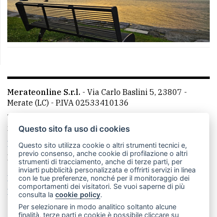
Merateonline S.r.l.
-
Via Carlo Baslini 5, 23807 -
Merate (LC)
- P.IVA 02533410136
Telefono:
039 9902881
- Whatsapp: 351 3481257 - E-
mail: redazione@leccoonline.com
Questo sito fa uso di cookies
La redazione
MerateOnline
CasateOnline
RSS
Questo sito utilizza cookie o altri strumenti tecnici e,
previo consenso, anche cookie di profilazione o altri
Made by
VIP
strumenti di tracciamento, anche di terze parti, per
inviarti pubblicità personalizzata e offrirti servizi in linea
Privacy policy
Cookie policy
con le tue preferenze, nonché per il monitoraggio dei
comportamenti dei visitatori. Se vuoi saperne di più
Rivedi le tue scelte sui cookie
consulta la
cookie policy
.
Per selezionare in modo analitico soltanto alcune
finalità, terze parti e cookie è possibile cliccare su