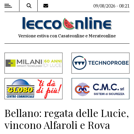
09/08/2026 - 08:21
MENU
Versione estiva con Casateonline e Merateonline
Editoriale
e
commenti
Contenuti
del
sito
Appuntamenti
Bellano: regata delle Lucie,
Meteo
vincono Alfaroli e Rova