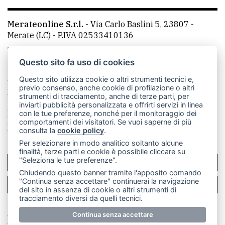
Merateonline S.r.l.
-
Via Carlo Baslini 5, 23807 -
Merate (LC)
- P.IVA 02533410136
Telefono:
039 9902881
- Whatsapp: 351 3481257 - E-
mail: redazione@leccoonline.com
Questo sito fa uso di cookies
La redazione
MerateOnline
CasateOnline
RSS
Questo sito utilizza cookie o altri strumenti tecnici e,
previo consenso, anche cookie di profilazione o altri
Made by
VIP
strumenti di tracciamento, anche di terze parti, per
inviarti pubblicità personalizzata e offrirti servizi in linea
Privacy policy
Cookie policy
con le tue preferenze, nonché per il monitoraggio dei
comportamenti dei visitatori. Se vuoi saperne di più
Rivedi le tue scelte sui cookie
consulta la
cookie policy
.
Per selezionare in modo analitico soltanto alcune
finalità, terze parti e cookie è possibile cliccare su
"Seleziona le tue preferenze".
SCRIVICI
Chiudendo questo banner tramite l'apposito comando
"Continua senza accettare" continuerai la navigazione
PER LA TUA PUBBLICITÀ
del sito in assenza di cookie o altri strumenti di
tracciamento diversi da quelli tecnici.
© Copyright Merateonline S.r.l. - Tutti i diritti riservati.
Continua senza accettare