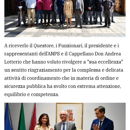
avanzata
LE
ALTRE
TESTATE
A riceverlo il Questore, i Funzionari, il presidente e i
rappresentanti dell’ANPS e il Cappellano Don Andrea
Lotterio che hanno voluto rivolgere a "sua eccellenza"
un sentito ringraziamento per la complessa e delicata
attività di coordinamento che in materia di ordine e
PRIVACY
sicurezza pubblica ha svolto con estrema attenzione,
equilibrio e competenza.
Privacy
policy
Cookie
policy