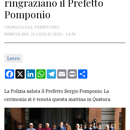
ringraziano il Prefetto
CONTATTI
Pomponio
La
redazione
CRONACA DAL TERRITORIO
Scrivici
MERCOLEDÌ, 23 LUGLIO 2025 - 14:56
Per
la
Lecco
tua
pubblicità
Facebook
X
LinkedIn
WhatsApp
Telegram
Email
Print
Condividi
CERCA
La Polizia saluta il Prefetto Sergio Pomponio. La
cerimonia si è tenuta questa mattina in Qustura.
Cerca
per
comune
Ricerca