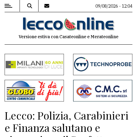
09/08/2026 - 12:04
MENU
Versione estiva con Casateonline e Merateonline
Editoriale
e
commenti
Contenuti
del
sito
Appuntamenti
Lecco: Polizia, Carabinieri
Meteo
e Finanza salutano e