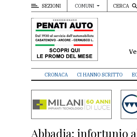
SEZIONI
CERCA
COMUNI
MENU
Editoriale
e
commenti
Ve
Contenuti
del
CRONACA
CI HANNO SCRITTO
E
sito
Appuntamenti
Meteo
CONTATTI
Abbadia: infortunio al
La