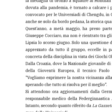
la medaglia di bronzo a squadre ai Mondiali 
dovuta alla pandemia, è tornato a calcare i 
convocato per le Universiadi di Chengdu, in Ci
anche se solo da bordo pedana, la storica quali
Quest’anno, a metà maggio, ha preso parte 
Giuseppe
Cocciaro
, ma non è rientrato tra gli
Lipsia lo scorso giugno. Solo una questione d
apprezzato da tutto il gruppo, eccelle in 
concreta della disciplina in vista dei Giochi 
Dalla Croazia, dove la Nazionale giovanile di
della Gioventù Europea, il tecnico Paolo 
"Vogliamo esprimere la nostra vicinanza alla
sperando che tutto si risolva per il meglio".
Si attendono ora aggiornamenti dalla Germa
responsabile medico della
Federginnastica
A
Intanto, secondo quanto riferito da
La Gazzett