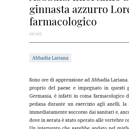
ginnasta azzurro Lor
redazione
farmacologico
Scrivici
Per
SPORT
la
tua
pubblicità
Abbadia Lariana
CERCA
Sono ore di apprensione ad Abbadia Lariana.
Cerca
proprio del paese e impegnato in questi 
per
Germania, è infatti in coma farmacologico
comune
pedana durante un esercizio agli anelli, la
immediatamente soccorso dai sanitari e, ancor
Ricerca
dove in serata è stato operato alle vertebre ce
avanzata
Un intervento che sarebbe andato nel migl