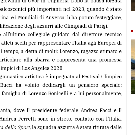
giovanili di Gyor, in Ungheria. Dopo la pausa forzata
palcoscenici più importanti nel 2023, quando è stato
na, e i Mondiali di Anversa: lì ha potuto festeggiare,
ficazione degli azzurri alle Olimpiadi di Parigi.
all’ultimo collegiale guidato dal direttore tecnico
 atleti scelti per rappresentare l’Italia agli Europei di
i tempo, a detta di molti: Lorenzo, ragazzo stimato e
particolare alla sbarra e rappresenta una promessa
Olimpici di Los Angeles 2028.
 ginnastica artistica è impegnata al Festival Olimpico
Bucci ha voluto dedicargli un pensiero speciale:
 famiglia di Lorenzo Bonicelli e a lui personalmente,
nia, dove il presidente federale Andrea Facci e il
ndrea Ferretti sono in stretto contatto con l'Italia.
a dello Sport
, la squadra azzurra è stata ritirata dalle