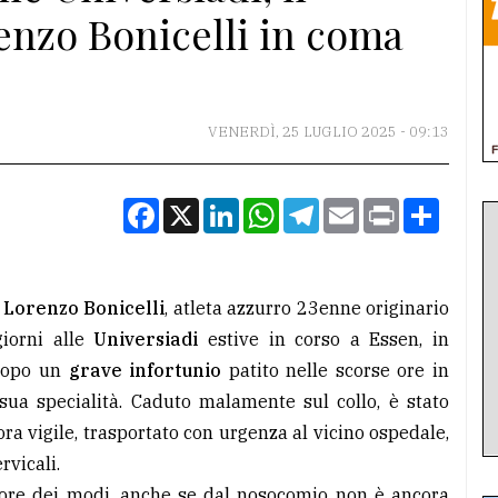
enzo Bonicelli in coma
VENERDÌ, 25 LUGLIO 2025 - 09:13
Facebook
X
LinkedIn
WhatsApp
Telegram
Email
Print
Condiv
Lorenzo Bonicelli
, atleta azzurro 23enne originario
giorni alle
Universiadi
estive in corso a Essen, in
 dopo un
grave infortunio
patito nelle scorse ore in
 sua specialità. Caduto malamente sul collo, è stato
a vigile, trasportato con urgenza al vicino ospedale,
rvicali.
iore dei modi, anche se dal nosocomio non è ancora