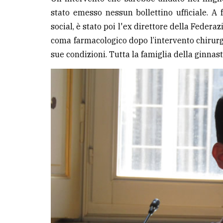
stato emesso nessun bollettino ufficiale. A 
LE
social, è stato poi l'ex direttore della Federa
ALTRE
coma farmacologico dopo l’intervento chirurg
TESTATE
sue condizioni. Tutta la famiglia della ginnasti
PRIVACY
Privacy
policy
Cookie
policy