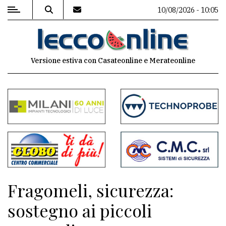
10/08/2026 - 10:05
MENU
Versione estiva con Casateonline e Merateonline
Editoriale
e
commenti
Contenuti
del
sito
Appuntamenti
Fragomeli, sicurezza:
Meteo
sostegno ai piccoli