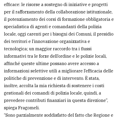
efficace: le risorse a sostegno di iniziative e progetti
avanzata
per il rafforzamento della collaborazione istituzionale,
il potenziamento dei corsi di formazione obbligatoria e
LE
specialistica di agenti e comandanti della polizia
ALTRE
locale, oggi carenti per i bisogni dei Comuni, il presidio
TESTATE
dei territori e l’innovazione organizzativa e
tecnologica; un maggior raccordo tra i flussi
informativi tra le forze dell’ordine e le polizie locali,
affinché queste ultime possano avere accesso a
informazioni selettive utili a migliorare l’efficacia delle
PRIVACY
politiche di prevenzione e di intervento. È stata,
inoltre, accolta la mia richiesta di sostenere i costi
Privacy
gestionali dei comandi di polizia locale, quindi, a
policy
prevedere contributi finanziari in questa direzione”,
Cookie
spiega Fragomeli.
policy
“Sono parzialmente soddisfatto del fatto che Regione e