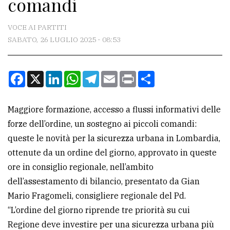
comandi
CONTATTI
La
VOCE AI PARTITI
redazione
SABATO, 26 LUGLIO 2025 - 08:53
Scrivici
Facebook
X
LinkedIn
WhatsApp
Telegram
Email
Print
Condividi
Per
la
tua
Maggiore formazione, accesso a flussi informativi delle
pubblicità
forze dell’ordine, un sostegno ai piccoli comandi:
queste le novità per la sicurezza urbana in Lombardia,
ottenute da un ordine del giorno, approvato in queste
CERCA
ore in consiglio regionale, nell’ambito
Cerca
dell’assestamento di bilancio, presentato da Gian
per
Mario Fragomeli, consigliere regionale del Pd.
comune
“L’ordine del giorno riprende tre priorità su cui
Regione deve investire per una sicurezza urbana più
Ricerca