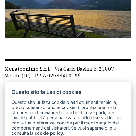
Merateonline S.r.l.
-
Via Carlo Baslini 5, 23807 -
Merate (LC)
- P.IVA 02533410136
Telefono:
039 9902881
- Whatsapp: 351 3481257 - E-
mail: redazione@leccoonline.com
Questo sito fa uso di cookies
La redazione
MerateOnline
CasateOnline
RSS
Questo sito utilizza cookie o altri strumenti tecnici e,
previo consenso, anche cookie di profilazione o altri
Made by
VIP
strumenti di tracciamento, anche di terze parti, per
inviarti pubblicità personalizzata e offrirti servizi in linea
Privacy policy
Cookie policy
con le tue preferenze, nonché per il monitoraggio dei
comportamenti dei visitatori. Se vuoi saperne di più
Rivedi le tue scelte sui cookie
consulta la
cookie policy
.