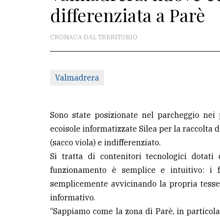
differenziata a Parè
redazione
Scrivici
CRONACA DAL TERRITORIO
Per
la
Valmadrera
tua
pubblicità
Sono state posizionate nel parcheggio nei
CERCA
ecoisole informatizzate Silea per la raccolta di
(sacco viola) e indifferenziato.
Cerca
Si tratta di contenitori tecnologici dotati
per
funzionamento è semplice e intuitivo: i fr
comune
semplicemente avvicinando la propria tesser
Ricerca
informativo.
avanzata
“Sappiamo come la zona di Parè, in particola