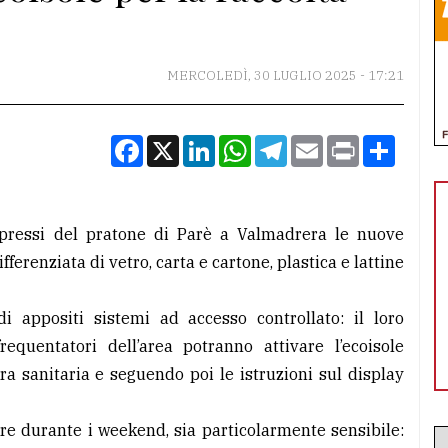
MERCOLEDÌ, 30 LUGLIO 2025 - 17:21
Facebook
X
LinkedIn
WhatsApp
Telegram
Email
Print
Condiv
 pressi del pratone di Parè a Valmadrera le nuove
fferenziata di vetro, carta e cartone, plastica e lattine
 di appositi sistemi ad accesso controllato: il loro
equentatori dell’area potranno attivare l’ecoisole
a sanitaria e seguendo poi le istruzioni sul display
re durante i weekend, sia particolarmente sensibile: