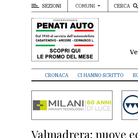
SEZIONI
CERCA
COMUNI
MENU
Editoriale
e
commenti
Ve
Contenuti
del
CRONACA
CI HANNO SCRITTO
E
sito
Appuntamenti
Meteo
CONTATTI
Valmadrera: nuove ec
La