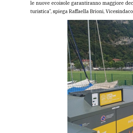
le nuove ecoisole garantiranno maggiore decor
turistica”, spiega Raffaella Brioni, Vicesinda
LE
ALTRE
TESTATE
PRIVACY
Privacy
policy
Cookie
policy